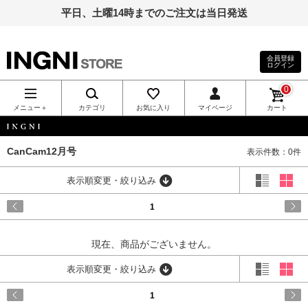
平日、土曜14時までのご注文は当日発送
会員登録
ログイン
INGNI（イン
0
グ）公式通
メニュー＋
カテゴリ
お気に入り
マイページ
カート
販｜INGNI
INGNI
CanCam12月号
表示件数：0件
STORE
表示順変更・絞り込み
1
現在、商品がございません。
表示順変更・絞り込み
1