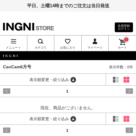
平日、土曜14時までのご注文は当日発送
会員登録
ログイン
INGNI（イン
0
グ）公式通
メニュー＋
カテゴリ
お気に入り
マイページ
カート
販｜INGNI
INGNI
CanCam6月号
表示件数：0件
STORE
表示順変更・絞り込み
1
現在、商品がございません。
表示順変更・絞り込み
1