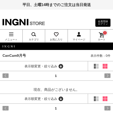
平日、土曜14時までのご注文は当日発送
会員登録
ログイン
INGNI（イン
0
グ）公式通
メニュー＋
カテゴリ
お気に入り
マイページ
カート
販｜INGNI
INGNI
CanCam9月号
表示件数：0件
STORE
表示順変更・絞り込み
1
現在、商品がございません。
表示順変更・絞り込み
1