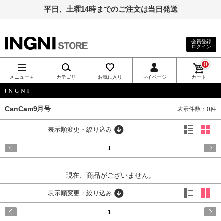
平日、土曜14時までのご注文は当日発送
会員登録
ログイン
INGNI（イン
0
グ）公式通
メニュー＋
カテゴリ
お気に入り
マイページ
カート
販｜INGNI
INGNI
CanCam9月号
表示件数：0件
STORE
表示順変更・絞り込み
1
現在、商品がございません。
表示順変更・絞り込み
1