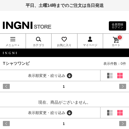
平日、土曜14時までのご注文は当日発送
会員登録
ログイン
INGNI（イン
0
グ）公式通
メニュー＋
カテゴリ
お気に入り
マイページ
カート
販｜INGNI
INGNI
Tシャツワンピ
表示件数：0件
STORE
表示順変更・絞り込み
1
現在、商品がございません。
表示順変更・絞り込み
1