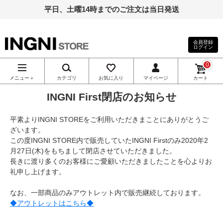
平日、土曜14時までのご注文は当日発送
会員登録
ログイン
INGNI（イン
0
グ）公式通
メニュー＋
カテゴリ
お気に入り
マイページ
カート
INGNI First閉店のお知らせ
販｜INGNI
平素よりINGNI STOREをご利用いただきまことにありがとうご
STORE
ざいます。
この度INGNI STORE内で販売していたINGNI Firstのみ2020年2
月27日(木)をもちまして閉店させていただきました。
長きに渡り多くのお客様にご愛顧いただきましたことを心よりお
礼申し上げます。
なお、一部商品のみアウトレット内で販売継続しております。
◆アウトレットはこちら◆