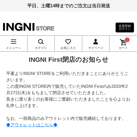
平日、土曜14時までのご注文は当日発送
会員登録
ログイン
INGNI（イン
0
グ）公式通
メニュー＋
カテゴリ
お気に入り
マイページ
カート
INGNI First閉店のお知らせ
販｜INGNI
平素よりINGNI STOREをご利用いただきまことにありがとうご
STORE
ざいます。
この度INGNI STORE内で販売していたINGNI Firstのみ2020年2
月27日(木)をもちまして閉店させていただきました。
長きに渡り多くのお客様にご愛顧いただきましたことを心よりお
礼申し上げます。
なお、一部商品のみアウトレット内で販売継続しております。
◆アウトレットはこちら◆