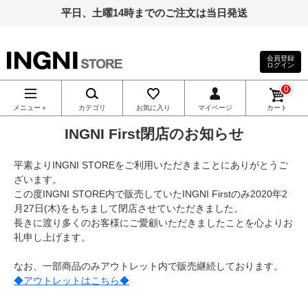
平日、土曜14時までのご注文は当日発送
会員登録
ログイン
INGNI（イン
0
グ）公式通
メニュー＋
カテゴリ
お気に入り
マイページ
カート
INGNI First閉店のお知らせ
販｜INGNI
平素よりINGNI STOREをご利用いただきまことにありがとうご
STORE
ざいます。
この度INGNI STORE内で販売していたINGNI Firstのみ2020年2
月27日(木)をもちまして閉店させていただきました。
長きに渡り多くのお客様にご愛顧いただきましたことを心よりお
礼申し上げます。
なお、一部商品のみアウトレット内で販売継続しております。
◆アウトレットはこちら◆