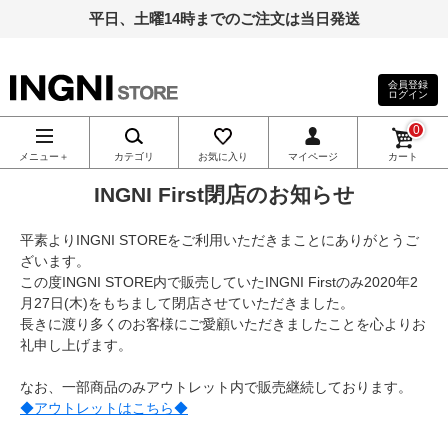
平日、土曜14時までのご注文は当日発送
会員登録
ログイン
INGNI（イン
0
グ）公式通
メニュー＋
カテゴリ
お気に入り
マイページ
カート
INGNI First閉店のお知らせ
販｜INGNI
平素よりINGNI STOREをご利用いただきまことにありがとうご
STORE
ざいます。
この度INGNI STORE内で販売していたINGNI Firstのみ2020年2
月27日(木)をもちまして閉店させていただきました。
長きに渡り多くのお客様にご愛顧いただきましたことを心よりお
礼申し上げます。
なお、一部商品のみアウトレット内で販売継続しております。
◆アウトレットはこちら◆