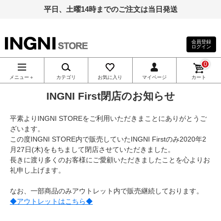
平日、土曜14時までのご注文は当日発送
会員登録
ログイン
INGNI（イン
0
グ）公式通
メニュー＋
カテゴリ
お気に入り
マイページ
カート
INGNI First閉店のお知らせ
販｜INGNI
平素よりINGNI STOREをご利用いただきまことにありがとうご
STORE
ざいます。
この度INGNI STORE内で販売していたINGNI Firstのみ2020年2
月27日(木)をもちまして閉店させていただきました。
長きに渡り多くのお客様にご愛顧いただきましたことを心よりお
礼申し上げます。
なお、一部商品のみアウトレット内で販売継続しております。
◆アウトレットはこちら◆