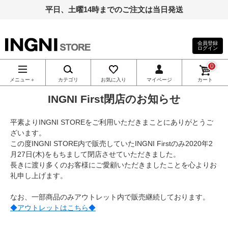
平日、土曜14時までのご注文は当日発送
会員登録
ログイン
INGNI（イン
0
グ）公式通
メニュー＋
カテゴリ
お気に入り
マイページ
カート
INGNI First閉店のお知らせ
販｜INGNI
平素よりINGNI STOREをご利用いただきまことにありがとうご
STORE
ざいます。
この度INGNI STORE内で販売していたINGNI Firstのみ2020年2
月27日(木)をもちまして閉店させていただきました。
長きに渡り多くのお客様にご愛顧いただきましたことを心よりお
礼申し上げます。
なお、一部商品のみアウトレット内で販売継続しております。
◆アウトレットはこちら◆