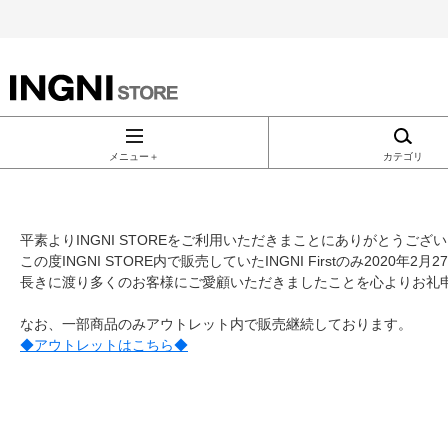
INGNI（イン
グ）公式通
メニュー＋
カテゴリ
販｜INGNI
平素よりINGNI STOREをご利用いただきまことにありがとうござ
STORE
この度INGNI STORE内で販売していたINGNI Firstのみ2020
長きに渡り多くのお客様にご愛顧いただきましたことを心よりお礼
なお、一部商品のみアウトレット内で販売継続しております。
◆アウトレットはこちら◆