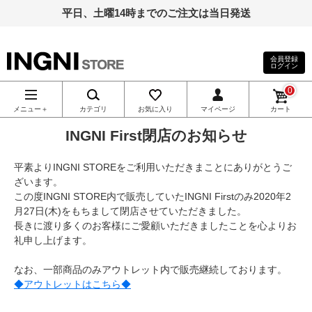
平日、土曜14時までのご注文は当日発送
会員登録
ログイン
INGNI（イン
0
グ）公式通
メニュー＋
カテゴリ
お気に入り
マイページ
カート
INGNI First閉店のお知らせ
販｜INGNI
平素よりINGNI STOREをご利用いただきまことにありがとうご
STORE
ざいます。
この度INGNI STORE内で販売していたINGNI Firstのみ2020年2
月27日(木)をもちまして閉店させていただきました。
長きに渡り多くのお客様にご愛顧いただきましたことを心よりお
礼申し上げます。
なお、一部商品のみアウトレット内で販売継続しております。
◆アウトレットはこちら◆