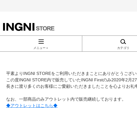
INGNI（イン
グ）公式通
メニュー＋
カテゴリ
販｜INGNI
平素よりINGNI STOREをご利用いただきまことにありがとうござ
STORE
この度INGNI STORE内で販売していたINGNI Firstのみ2020
長きに渡り多くのお客様にご愛顧いただきましたことを心よりお礼
なお、一部商品のみアウトレット内で販売継続しております。
◆アウトレットはこちら◆