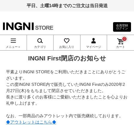
平日、土曜14時までのご注文は当日発送
会員登録
ログイン
INGNI（イン
0
グ）公式通
メニュー＋
カテゴリ
お気に入り
マイページ
カート
INGNI First閉店のお知らせ
販｜INGNI
平素よりINGNI STOREをご利用いただきまことにありがとうご
STORE
ざいます。
この度INGNI STORE内で販売していたINGNI Firstのみ2020年2
月27日(木)をもちまして閉店させていただきました。
長きに渡り多くのお客様にご愛顧いただきましたことを心よりお
礼申し上げます。
なお、一部商品のみアウトレット内で販売継続しております。
◆アウトレットはこちら◆