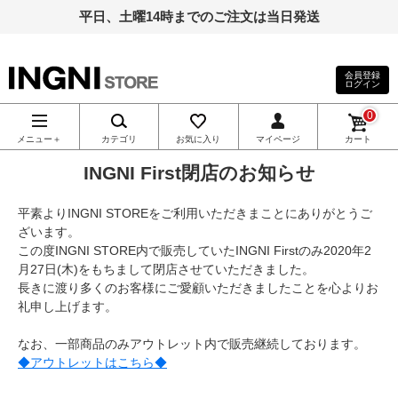
平日、土曜14時までのご注文は当日発送
会員登録
ログイン
INGNI（イン
0
グ）公式通
メニュー＋
カテゴリ
お気に入り
マイページ
カート
INGNI First閉店のお知らせ
販｜INGNI
平素よりINGNI STOREをご利用いただきまことにありがとうご
STORE
ざいます。
この度INGNI STORE内で販売していたINGNI Firstのみ2020年2
月27日(木)をもちまして閉店させていただきました。
長きに渡り多くのお客様にご愛顧いただきましたことを心よりお
礼申し上げます。
なお、一部商品のみアウトレット内で販売継続しております。
◆アウトレットはこちら◆