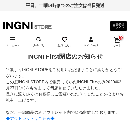
平日、土曜14時までのご注文は当日発送
会員登録
ログイン
INGNI（イン
0
グ）公式通
メニュー＋
カテゴリ
お気に入り
マイページ
カート
INGNI First閉店のお知らせ
販｜INGNI
平素よりINGNI STOREをご利用いただきまことにありがとうご
STORE
ざいます。
この度INGNI STORE内で販売していたINGNI Firstのみ2020年2
月27日(木)をもちまして閉店させていただきました。
長きに渡り多くのお客様にご愛顧いただきましたことを心よりお
礼申し上げます。
なお、一部商品のみアウトレット内で販売継続しております。
◆アウトレットはこちら◆