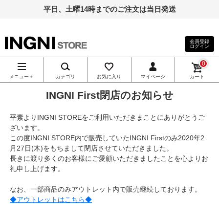
平日、土曜14時までのご注文は当日発送
会員登録
ログイン
INGNI（イン
0
グ）公式通
メニュー＋
カテゴリ
お気に入り
マイページ
カート
INGNI First閉店のお知らせ
販｜INGNI
平素よりINGNI STOREをご利用いただきまことにありがとうご
STORE
ざいます。
この度INGNI STORE内で販売していたINGNI Firstのみ2020年2
月27日(木)をもちまして閉店させていただきました。
長きに渡り多くのお客様にご愛顧いただきましたことを心よりお
礼申し上げます。
なお、一部商品のみアウトレット内で販売継続しております。
◆アウトレットはこちら◆