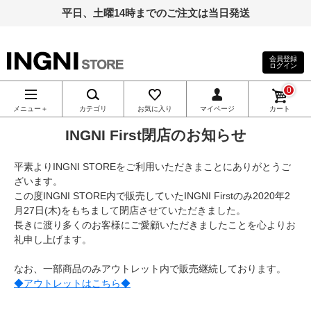
平日、土曜14時までのご注文は当日発送
会員登録
ログイン
INGNI（イン
0
グ）公式通
メニュー＋
カテゴリ
お気に入り
マイページ
カート
INGNI First閉店のお知らせ
販｜INGNI
平素よりINGNI STOREをご利用いただきまことにありがとうご
STORE
ざいます。
この度INGNI STORE内で販売していたINGNI Firstのみ2020年2
月27日(木)をもちまして閉店させていただきました。
長きに渡り多くのお客様にご愛顧いただきましたことを心よりお
礼申し上げます。
なお、一部商品のみアウトレット内で販売継続しております。
◆アウトレットはこちら◆