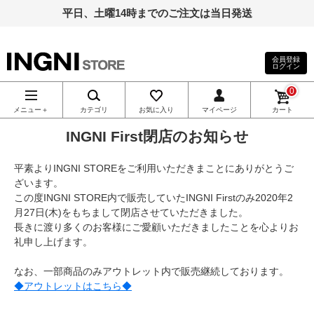
平日、土曜14時までのご注文は当日発送
会員登録
ログイン
INGNI（イン
0
グ）公式通
メニュー＋
カテゴリ
お気に入り
マイページ
カート
INGNI First閉店のお知らせ
販｜INGNI
平素よりINGNI STOREをご利用いただきまことにありがとうご
STORE
ざいます。
この度INGNI STORE内で販売していたINGNI Firstのみ2020年2
月27日(木)をもちまして閉店させていただきました。
長きに渡り多くのお客様にご愛顧いただきましたことを心よりお
礼申し上げます。
なお、一部商品のみアウトレット内で販売継続しております。
◆アウトレットはこちら◆