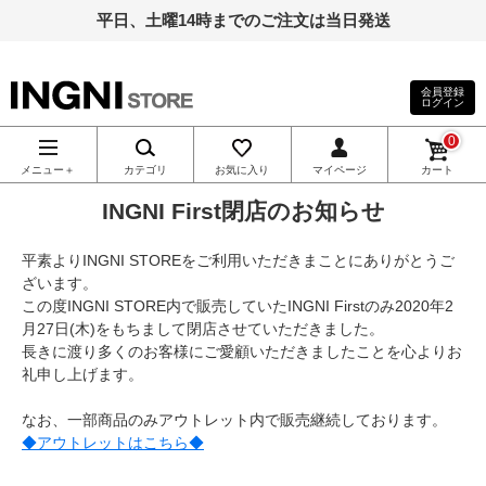
平日、土曜14時までのご注文は当日発送
会員登録
ログイン
INGNI（イン
0
グ）公式通
メニュー＋
カテゴリ
お気に入り
マイページ
カート
INGNI First閉店のお知らせ
販｜INGNI
平素よりINGNI STOREをご利用いただきまことにありがとうご
STORE
ざいます。
この度INGNI STORE内で販売していたINGNI Firstのみ2020年2
月27日(木)をもちまして閉店させていただきました。
長きに渡り多くのお客様にご愛顧いただきましたことを心よりお
礼申し上げます。
なお、一部商品のみアウトレット内で販売継続しております。
◆アウトレットはこちら◆