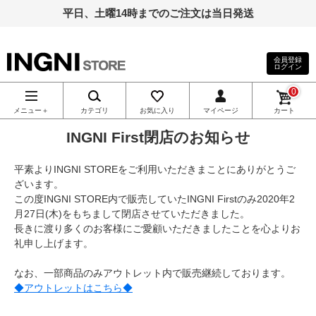
平日、土曜14時までのご注文は当日発送
会員登録
ログイン
INGNI（イン
0
グ）公式通
メニュー＋
カテゴリ
お気に入り
マイページ
カート
INGNI First閉店のお知らせ
販｜INGNI
平素よりINGNI STOREをご利用いただきまことにありがとうご
STORE
ざいます。
この度INGNI STORE内で販売していたINGNI Firstのみ2020年2
月27日(木)をもちまして閉店させていただきました。
長きに渡り多くのお客様にご愛顧いただきましたことを心よりお
礼申し上げます。
なお、一部商品のみアウトレット内で販売継続しております。
◆アウトレットはこちら◆