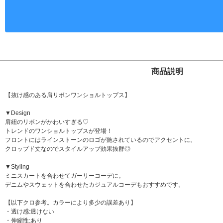
商品説明
【抜け感のある肩リボンワンショルトップス】
▼Design
肩紐のリボンがかわいすぎる♡
トレンドのワンショルトップスが登場！
フロントにはラインストーンのロゴが施されているのでアクセントに。
クロップド丈なのでスタイルアップ効果抜群◎
▼Styling
ミニスカートを合わせてガーリーコーデに。
デニムやスウェットを合わせたカジュアルコーデもおすすめです。
【以下クロ参考。カラーにより多少の誤差あり】
・透け感:透けない
・伸縮性:あり