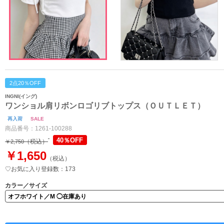
2点20％OFF
INGNI(イング)
ワンショル肩リボンロゴリブトップス（ＯＵＴＬＥＴ）
再入荷
SALE
商品番号：
1261-100288
40％OFF
（税込）
￥2,750
￥1,650
（税込）
♡お気に入り登録数：173
カラー／サイズ