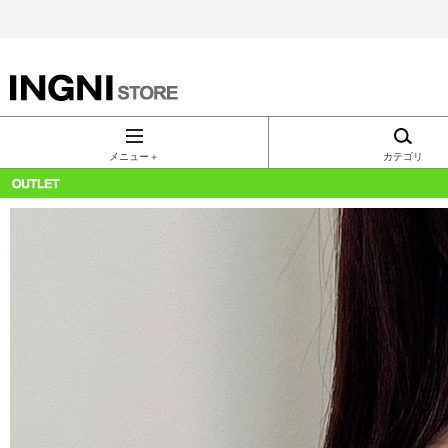
INGNI（イン
グ）公式通
メニュー＋
カテゴリ
販｜INGNI
STORE