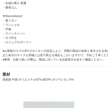
・生地の厚さ:普通
・裏地:なし
▼Recommend
・肩リボン
・ワンショル
・半袖
・ラインストーン
・ロゴ付き
・カジュアルガーリー
●お客様のスマホ/PCのモニターの設定により、実際の商品の色味と表示される
また表示のサイズも実物とは若干異なる場合もございますので、予めご了承くだ
●着用、お取り扱いの際は、商品に付いている品質表示を必ずご確認ください。
素材
原産国 中国 ポリエステル62% 綿33% ポリウレタン5%