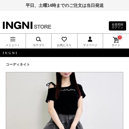
平日、土曜14時までのご注文は当日発送
会員登録
ログイン
INGNI（イン
0
グ）公式通
メニュー＋
カテゴリ
お気に入り
マイページ
カート
販｜INGNI
INGNI
コーディネイト
STORE