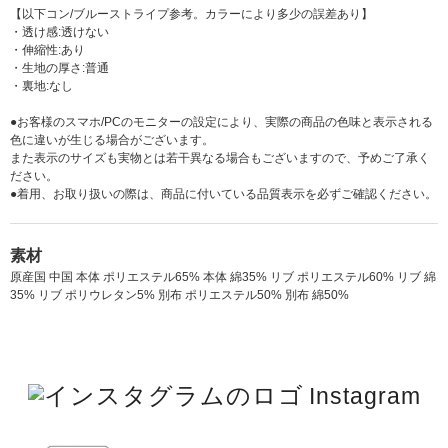
【以下コン/ブルーストライプ参考。カラーにより多少の誤差あり】
・透け感:透けない
・伸縮性:あり
・生地の厚さ:普通
・裏地:なし
●お客様のスマホ/PCのモニターの設定により、実際の商品の色味と表示される
色に違いが生じる場合がございます。
また表示のサイズも実物とは若干異なる場合もございますので、予めご了承く
ださい。
●着用、お取り扱いの際は、商品に付いている品質表示を必ずご確認ください。
素材
原産国 中国 本体 ポリエステル65% 本体 綿35% リブ ポリエステル60% リブ 綿
35% リブ ポリウレタン5% 別布 ポリエステル50% 別布 綿50%
Instagram