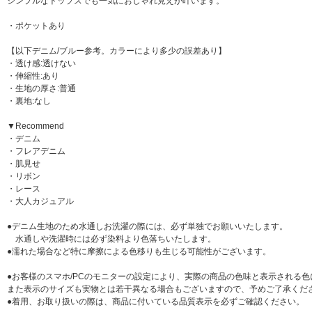
シンプルなトップスでも一気におしゃれ見えが叶います。
・ポケットあり
【以下デニム/ブルー参考。カラーにより多少の誤差あり】
・透け感:透けない
・伸縮性:あり
・生地の厚さ:普通
・裏地:なし
▼Recommend
・デニム
・フレアデニム
・肌見せ
・リボン
・レース
・大人カジュアル
●デニム生地のため水通しお洗濯の際には、必ず単独でお願いいたします。
水通しや洗濯時には必ず染料より色落ちいたします。
●濡れた場合など特に摩擦による色移りも生じる可能性がございます。
●お客様のスマホ/PCのモニターの設定により、実際の商品の色味と表示される
また表示のサイズも実物とは若干異なる場合もございますので、予めご了承くだ
●着用、お取り扱いの際は、商品に付いている品質表示を必ずご確認ください。