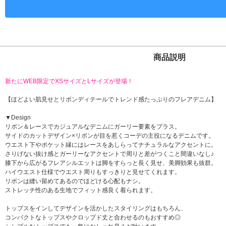
商品説明
新たにWEB限定でXSサイズとLサイズが登場！
【ほどよい肌見せとリボンディテールでトレンド感たっぷりのフレアデニム】
▼Design
リボン＆レースでカジュアルなデニムにガーリー要素をプラス。
サイドのカットデザイン×リボンが目を惹くコーデの主役になるデニムです。
ウエスト下やポケット縁にはレースをあしらってナチュラルなアクセントに。
さりげない抜け感とガーリーなアクセントで周りと差がつくこと間違いなし♪
膝下から広がるフレアシルエットは脚をすらっと長く見せ、美脚効果も抜群。
ハイウエスト仕様でウエスト周りもすっきりと見せてくれます。
リボンは縫い留めてあるのでほどける心配もナシ。
ストレッチ性のある生地でフィット感良く着られます。
トップスをインしてデザインを活かしたスタイリングはもちろん、
コンパクトなトップスやクロップド丈と合わせるのもおすすめ◎