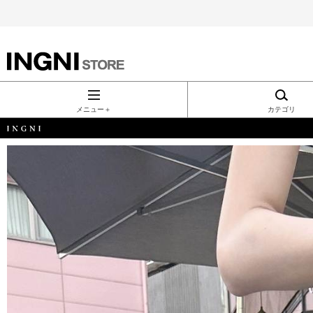
INGNI（イン
グ）公式通
メニュー＋
カテゴリ
販｜INGNI
STORE