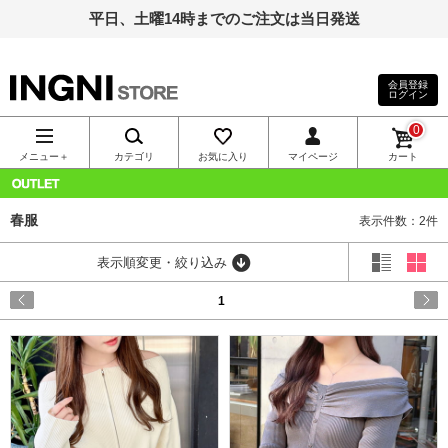
平日、土曜14時までのご注文は当日発送
会員登録
ログイン
INGNI（イン
0
グ）公式通
メニュー＋
カテゴリ
お気に入り
マイページ
カート
販｜INGNI
OUTLET
春服
表示件数：2件
STORE
表示順変更・絞り込み
1