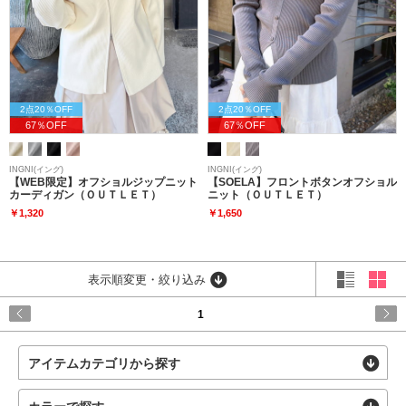
2点20％OFF
2点20％OFF
67％OFF
67％OFF
INGNI(イング)
INGNI(イング)
【WEB限定】オフショルジップニット
【SOELA】フロントボタンオフショル
カーディガン（ＯＵＴＬＥＴ）
ニット（ＯＵＴＬＥＴ）
￥1,320
￥1,650
表示順変更・絞り込み
1
アイテムカテゴリから探す