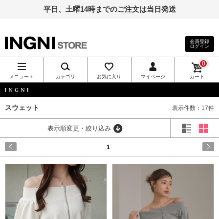
平日、土曜14時までのご注文は当日発送
会員登録
ログイン
INGNI（イン
0
グ）公式通
メニュー＋
カテゴリ
お気に入り
マイページ
カート
販｜INGNI
INGNI
スウェット
表示件数：17件
STORE
表示順変更・絞り込み
1