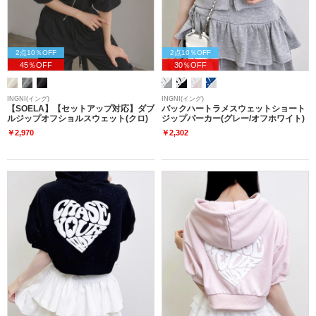
2点10％OFF
2点10％OFF
45％OFF
30％OFF
INGNI(イング)
INGNI(イング)
【SOELA】【セットアップ対応】ダブ
バックハートラメスウェットショート
ルジップオフショルスウェット(クロ)
ジップパーカー(グレー/オフホワイト)
￥2,970
￥2,302