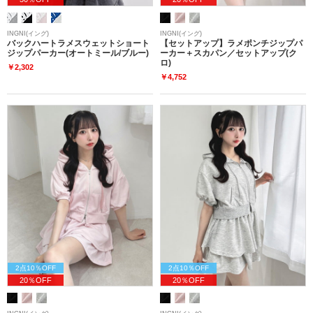
INGNI(イング)
INGNI(イング)
バックハートラメスウェットショート
【セットアップ】ラメポンチジップパ
ジップパーカー(オートミール/ブルー)
ーカー＋スカパン／セットアップ(ク
ロ)
￥2,302
￥4,752
2点10％OFF
2点10％OFF
20％OFF
20％OFF