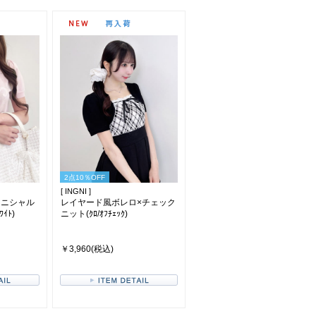
2点10％OFF
[ INGNI ]
イニシャル
レイヤード風ボレロ×チェック
ｲﾄ)
ニット(ｸﾛ/ｵﾌﾁｪｯｸ)
￥3,960(税込)