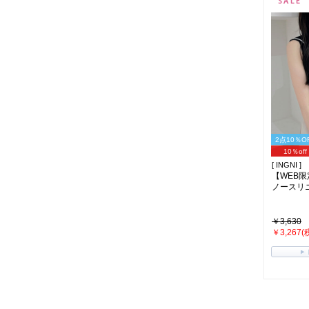
2点10％O
10％off
[ INGNI ]
【WEB
ノースリニッ
￥3,630
￥3,267(