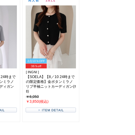
2点10％OFF
36％off
[ INGNI ]
 24時まで
【SOELA】【8／10 24時まで
ンミラノ
の限定価格】金ボタンミラノ
ディガン
リブ半袖ニットカーディガン(ｸ
ﾛ)
￥6,050
￥3,850(税込)