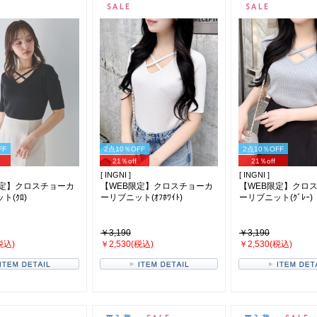
FF
2点10％OFF
2点10％OFF
21％off
21％off
[ INGNI ]
[ INGNI ]
限定】クロスチョーカ
【WEB限定】クロスチョーカ
【WEB限定】クロ
ト(ｸﾛ)
ーリブニット(ｵﾌﾎﾜｲﾄ)
ーリブニット(ｸﾞﾚｰ)
￥3,190
￥3,190
税込)
￥2,530(税込)
￥2,530(税込)