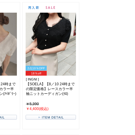
2点10％OFF
18％off
[ INGNI ]
 24時まで
【SOELA】【8／10 24時まで
カラー半
の限定価格】レースカラー半
ｲﾎﾞﾘｰ)
袖ニットカーディガン(ｸﾛ)
￥5,390
￥4,400(税込)