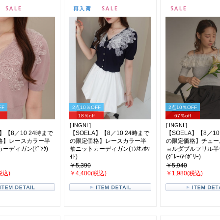
FF
2点10％OFF
2点10％OFF
18％off
67％off
[ INGNI ]
[ INGNI ]
】【8／10 24時まで
【SOELA】【8／10 24時まで
【SOELA】【8／10
格】レースカラー半
の限定価格】レースカラー半
の限定価格】チュー
ーディガン(ﾋﾟﾝｸ)
袖ニットカーディガン(ｺﾝ/ｵﾌﾎﾜ
ョルダブルフリル半
ｲﾄ)
(ｸﾞﾚｰ/ｱｲﾎﾞﾘｰ)
￥5,390
￥5,940
税込)
￥4,400(税込)
￥1,980(税込)