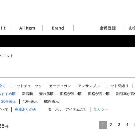
ニット
全て
ニットチュニック
カーディガン
アンサンブル
ニット羽織り
おすすめ順
新着順
売れ筋順
価格が低い順
価格が高い順
割引率が高
20件表示
40件表示
60件表示
すべて
在庫ありのみ
表 示：
アイテムごと
全カラー
1
2
3
4
35
件