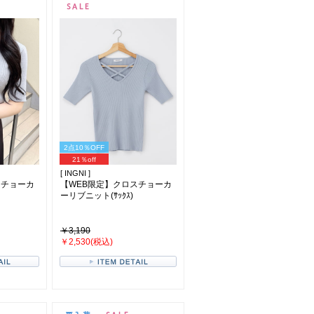
2点10％OFF
21％off
[ INGNI ]
スチョーカ
【WEB限定】クロスチョーカ
ーリブニット(ｻｯｸｽ)
￥3,190
￥2,530(税込)