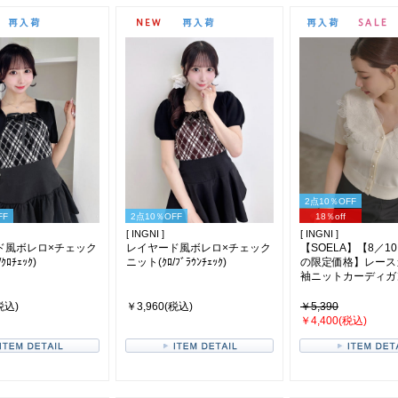
2点10％OFF
FF
2点10％OFF
18％off
[ INGNI ]
[ INGNI ]
ド風ボレロ×チェック
レイヤード風ボレロ×チェック
【SOELA】【8／10
ｸﾛﾁｪｯｸ)
ニット(ｸﾛ/ﾌﾞﾗｳﾝﾁｪｯｸ)
の限定価格】レース
袖ニットカーディガン(ｱ
税込)
￥3,960(税込)
￥5,390
￥4,400(税込)