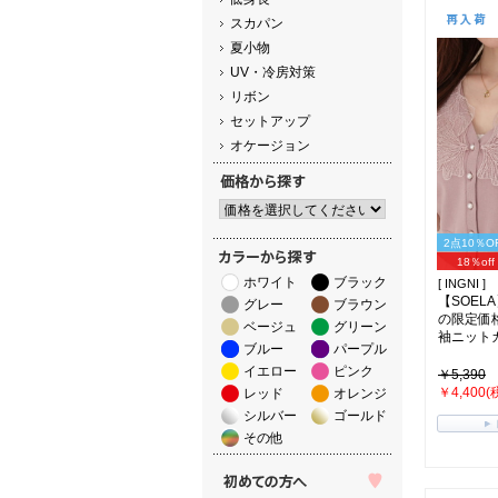
スカパン
夏小物
UV・冷房対策
リボン
セットアップ
オケージョン
2点10％O
18％off
ホワイト
ブラック
[ INGNI ]
【SOELA
グレー
ブラウン
の限定価
ベージュ
グリーン
袖ニットカ
ブルー
パープル
イエロー
ピンク
￥5,390
￥4,400(
レッド
オレンジ
シルバー
ゴールド
その他