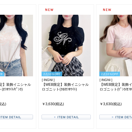
FF
2点10％OFF
2点10％OFF
[ INGNI ]
[ INGNI ]
限定】装飾イニシャル
【WEB限定】装飾イニシャル
【WEB限定】装飾
ﾌﾎﾜｲﾄ/ﾋﾟﾝｸ)
ロゴニット(ｸﾛ/ｵﾌﾎﾜｲﾄ)
ロゴニット(ﾋﾟﾝｸ/ｵﾌﾎﾜ
税込)
￥3,630(税込)
￥3,630(税込)