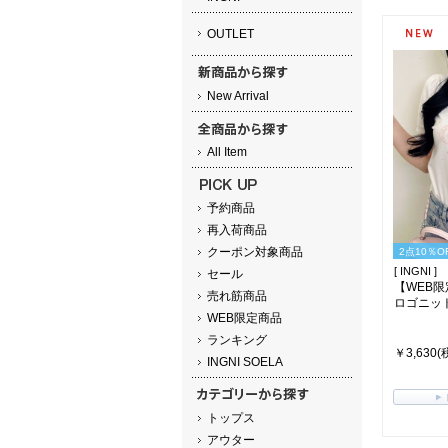
OUTLET
New Arrival
All Item
予約商品
再入荷商品
クーポン対象商品
2点10％O
[ INGNI ]
セール
【WEB
売れ筋商品
ロゴニット(ｵ
WEB限定商品
ランキング
￥3,630(
INGNI SOELA
トップス
アウター