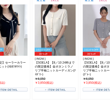
FF
2点10％OFF
2点10％OFF
36％off
36％off
[ INGNI ]
[ INGNI ]
限定】セーラーカラー
【SOELA】【8／10 24時まで
【SOELA】【8／10
ト(ｸﾛ/ｵﾌﾎﾜｲﾄ)
の限定価格】金ボタンミラノ
の限定価格】金ボタ
リブ半袖ニットカーディガン(ｱ
リブ半袖ニットカー
ｲﾎﾞﾘｰ)
(ｸﾞﾚｰ)
￥6,050
￥6,050
税込)
￥3,850(税込)
￥3,850(税込)