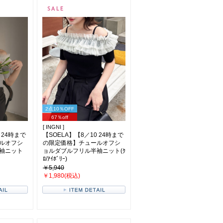
2点10％OFF
67％off
[ INGNI ]
 24時まで
【SOELA】【8／10 24時まで
ルオフシ
の限定価格】チュールオフシ
袖ニット
ョルダブルフリル半袖ニット(ｸ
ﾛ/ｱｲﾎﾞﾘｰ)
￥5,940
￥1,980(税込)