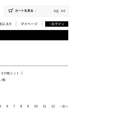
0点
￥0
その他ニット
い順
5
6
7
8
9
10
11
12
次へ