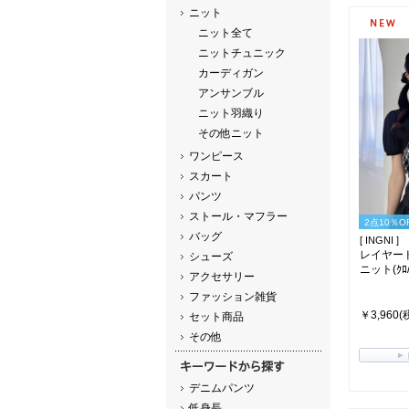
ニット
ニット全て
ニットチュニック
カーディガン
アンサンブル
ニット羽織り
その他ニット
ワンピース
スカート
パンツ
ストール・マフラー
2点10％O
バッグ
[ INGNI ]
レイヤー
シューズ
ニット(ｸﾛ/
アクセサリー
ファッション雑貨
￥3,960(
セット商品
その他
デニムパンツ
低身長