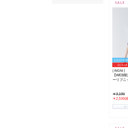
2点10％O
21％off
[ INGNI ]
【WEB
ーリブニッ
￥3,190
￥2,530(