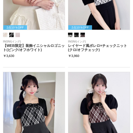
2点10％OFF
2点10％OFF
INGNI(イング)
INGNI(イング)
【WEB限定】装飾イニシャルロゴニッ
レイヤード風ボレロ×チェックニット
ト(ピンク/オフホワイト)
(クロ/オフチェック)
￥3,630
￥3,960