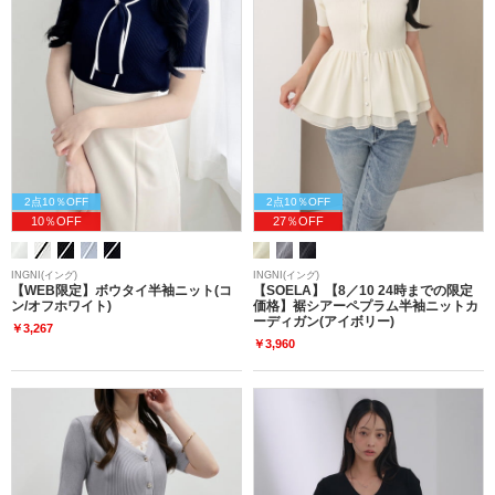
2点10％OFF
2点10％OFF
10％OFF
27％OFF
INGNI(イング)
INGNI(イング)
【WEB限定】ボウタイ半袖ニット(コ
【SOELA】【8／10 24時までの限定
ン/オフホワイト)
価格】裾シアーペプラム半袖ニットカ
ーディガン(アイボリー)
￥3,267
￥3,960