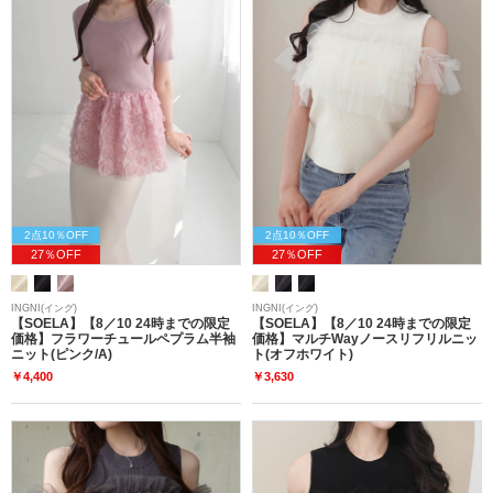
2点10％OFF
2点10％OFF
27％OFF
27％OFF
INGNI(イング)
INGNI(イング)
【SOELA】【8／10 24時までの限定
【SOELA】【8／10 24時までの限定
価格】フラワーチュールペプラム半袖
価格】マルチWayノースリフリルニッ
ニット(ピンク/A)
ト(オフホワイト)
￥4,400
￥3,630