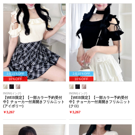
2点10％OFF
2点10％OFF
10％OFF
10％OFF
INGNI(イング)
INGNI(イング)
【WEB限定】【一部カラー予約受付
【WEB限定】【一部カラー予約受付
中】チョーカー付肩開きフリルニット
中】チョーカー付肩開きフリルニット
(アイボリー)
(クロ)
￥3,267
￥3,267