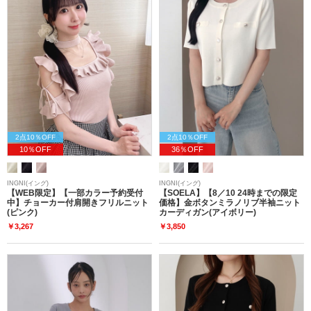
2点10％OFF
2点10％OFF
10％OFF
36％OFF
INGNI(イング)
INGNI(イング)
【WEB限定】【一部カラー予約受付
【SOELA】【8／10 24時までの限定
中】チョーカー付肩開きフリルニット
価格】金ボタンミラノリブ半袖ニット
(ピンク)
カーディガン(アイボリー)
￥3,267
￥3,850