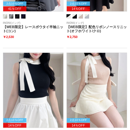
2点10％OFF
2点10％OFF
41％OFF
14％OFF
INGNI(イング)
INGNI(イング)
【WEB限定】レースボウタイ半袖ニッ
【WEB限定】配色リボンノースリニッ
ト(コン)
ト(オフホワイト/クロ)
￥2,530
￥2,750
2点10％OFF
2点10％OFF
14％OFF
14％OFF