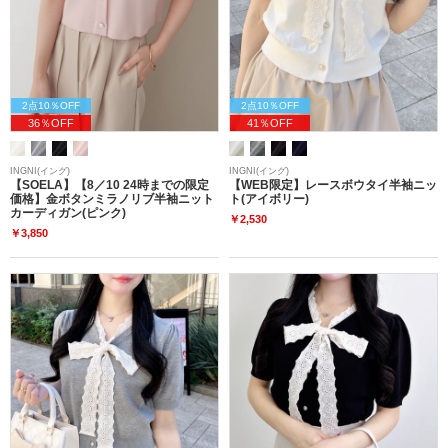
2点10％OFF
2点10％OFF
36％OFF
41％OFF
INGNI(イング)
INGNI(イング)
【SOELA】【8／10 24時までの限定
【WEB限定】レースボウタイ半袖ニッ
価格】金ボタンミラノリブ半袖ニット
ト(アイボリー)
カーディガン(ピンク)
￥2,530
￥3,850