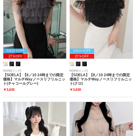
2点10％OFF
2点10％OFF
27％OFF
27％OFF
INGNI(イング)
INGNI(イング)
【SOELA】【8／10 24時までの限定
【SOELA】【8／10 24時までの限定
価格】マルチWayノースリフリルニッ
価格】マルチWayノースリフリルニッ
ト(チャコールグレー)
ト(クロ)
￥3,630
￥3,630