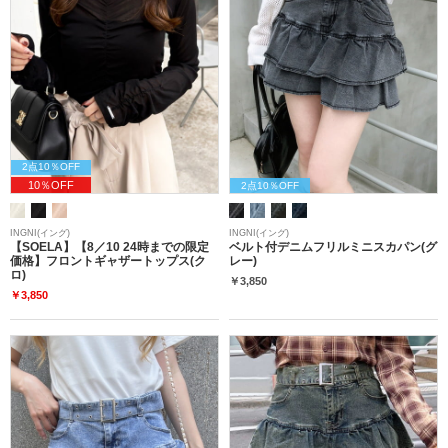
2点10％OFF
10％OFF
2点10％OFF
INGNI(イング)
INGNI(イング)
【SOELA】【8／10 24時までの限定
ベルト付デニムフリルミニスカパン(グ
価格】フロントギャザートップス(ク
レー)
ロ)
￥3,850
￥3,850