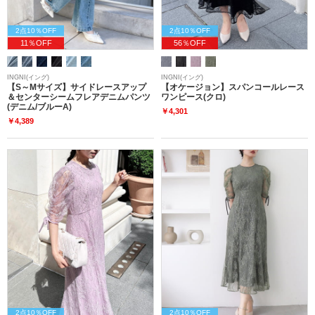
2点10％OFF
2点10％OFF
11％OFF
56％OFF
INGNI(イング)
INGNI(イング)
【S～Mサイズ】サイドレースアップ
【オケージョン】スパンコールレース
＆センターシームフレアデニムパンツ
ワンピース(クロ)
(デニム/ブルーA)
￥4,301
￥4,389
2点10％OFF
2点10％OFF