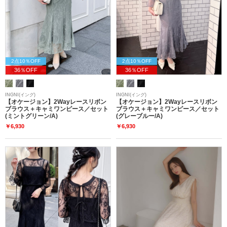
2点10％OFF
2点10％OFF
36％OFF
36％OFF
INGNI(イング)
INGNI(イング)
【オケージョン】2Wayレースリボン
【オケージョン】2Wayレースリボン
ブラウス＋キャミワンピース／セット
ブラウス＋キャミワンピース／セット
(ミントグリーン/A)
(グレーブルー/A)
￥6,930
￥6,930