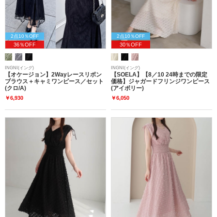
2点10％OFF
2点10％OFF
36％OFF
30％OFF
INGNI(イング)
INGNI(イング)
【オケージョン】2Wayレースリボン
【SOELA】【8／10 24時までの限定
ブラウス＋キャミワンピース／セット
価格】ジャガードフリンジワンピース
(クロ/A)
(アイボリー)
￥6,930
￥6,050