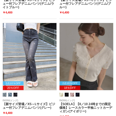
ュー付フレアデニムパンツ(デニム/ラ
ュー付フレアデニムパンツ(デニム/ブ
イトブルー)
ルー)
￥4,400
￥4,400
2点10％OFF
2点10％OFF
20％OFF
18％OFF
INGNI(イング)
INGNI(イング)
【新サイズ登場／XS～Lサイズ】ビジ
【SOELA】【8／10 24時までの限定
ュー付フレアデニムパンツ(グレー)
価格】レースカラー半袖ニットカーデ
ィガン(アイボリー)
￥4,400