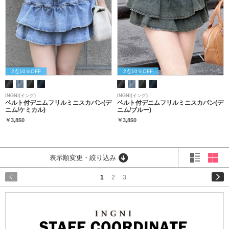
2点10％OFF
2点10％OFF
INGNI(イング)
INGNI(イング)
ベルト付デニムフリルミニスカパン(デ
ベルト付デニムフリルミニスカパン(デ
ニム/ケミカル)
ニム/ブルー)
￥3,850
￥3,850
表示順変更・絞り込み
1
2
3