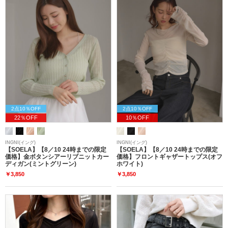
2点10％OFF
2点10％OFF
22％OFF
10％OFF
INGNI(イング)
INGNI(イング)
【SOELA】【8／10 24時までの限定
【SOELA】【8／10 24時までの限定
価格】金ボタンシアーリブニットカー
価格】フロントギャザートップス(オフ
ディガン(ミントグリーン)
ホワイト)
￥3,850
￥3,850