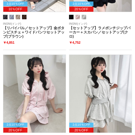
2点10％OFF
2点10％OFF
10％OFF
20％OFF
INGNI(イング)
INGNI(イング)
【リバイバル／セットアップ】金ボタ
【セットアップ】ラメポンチジップパ
ンビスチェ＋ワイドパンツセットアッ
ーカー＋スカパン／セットアップ(ク
プ(ブラウン)
ロ)
￥4,851
￥4,752
2点10％OFF
2点10％OFF
20％OFF
20％OFF