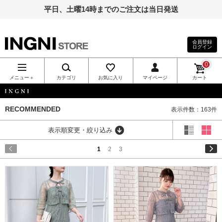
平日、土曜14時までのご注文は当日発送
会員登録
ログイン
INGNI（イン
0
グ）公式通
メニュー＋
カテゴリ
お気に入り
マイページ
カート
販｜INGNI
INGNI
RECOMMENDED
表示件数：163件
STORE
表示順変更・絞り込み
1
2
3