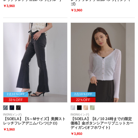
ゴ)
￥3,960
￥3,960
2点10％OFF
2点10％OFF
33％OFF
22％OFF
INGNI(イング)
INGNI(イング)
【SOELA】【S～Mサイズ】美脚スト
【SOELA】【8／10 24時までの限定
レッチフレアデニムパンツ(クロ)
価格】金ボタンシアーリブニットカー
ディガン(オフホワイト)
￥3,960
￥3,850