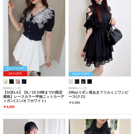
2点10％OFF
18％OFF
2点10％OFF
INGNI(イング)
INGNI(イング)
【SOELA】【8／10 24時までの限定
2Wayリボン肩あきフリルミニワンピ
価格】レースカラー半袖ニットカーデ
ース(クロ)
ィガン(コン/オフホワイト)
￥4,389
￥4,400