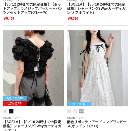
INGNI(イング)
INGNI(イング)
【8／12 2時までの限定価格】【セッ
【SOELA】【8／10 24時までの限定
トアップ】ラメジップパーカー＋パン
価格】シャーリング2Wayカーディガ
ツ／セットアップ(グレー/A)
ン(オフホワイト)
￥5,489
￥5,390
2点10％OFF
17％OFF
2点10％OFF
INGNI(イング)
INGNI(イング)
【SOELA】【8／10 24時までの限定
配色リボンティアードロングワンピー
価格】シャーリング2Wayカーディガ
ス(オフドット/クロ)
ン(クロ)