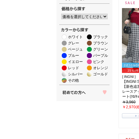
ホワイト
ブラック
グレー
ブラウン
ベージュ
グリーン
ブルー
パープル
イエロー
ピンク
2点10％O
レッド
オレンジ
25％off
シルバー
ゴールド
[ INGNI ]
その他
【INGNI
【新色追
レースア
ート(ｸﾛ/ﾁｪ
￥3,960
￥2,970(