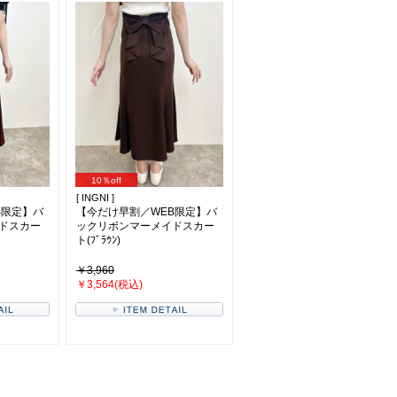
10％off
[ INGNI ]
B限定】バ
【今だけ早割／WEB限定】バ
ドスカー
ックリボンマーメイドスカー
ト(ﾌﾞﾗｳﾝ)
￥3,960
￥3,564(税込)