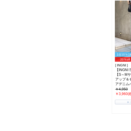
2点10％O
20％off
[ INGNI ]
【INGNI
【S～M
アップ＆
アデニムパン
￥4,950
￥3,960(