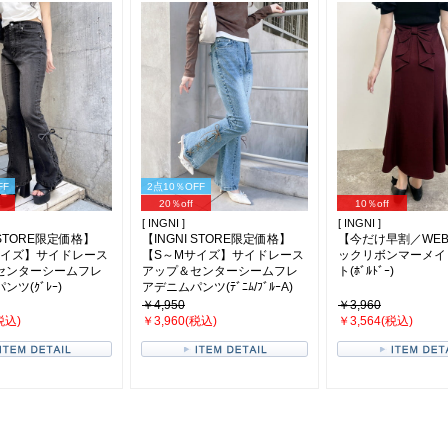
FF
2点10％OFF
20％off
10％off
[ INGNI ]
[ INGNI ]
 STORE限定価格】
【INGNI STORE限定価格】
【今だけ早割／WE
サイズ】サイドレース
【S～Mサイズ】サイドレース
ックリボンマーメイ
センターシームフレ
アップ＆センターシームフレ
ト(ﾎﾞﾙﾄﾞｰ)
ツ(ｸﾞﾚｰ)
アデニムパンツ(ﾃﾞﾆﾑ/ﾌﾞﾙｰA)
￥4,950
￥3,960
税込)
￥3,960(税込)
￥3,564(税込)