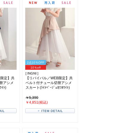
2点10％OFF
10％off
[ INGNI ]
B限定】共
【リバイバル／WEB限定】共
替アシメ
ベルト付チュール切替アシメ
ﾜｲﾄ)
スカート(ﾗｲﾄﾍﾞｰｼﾞｭ/ｵﾌﾎﾜｲﾄ)
￥5,390
￥4,851(税込)