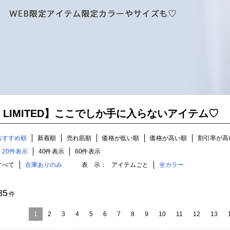
B LIMITED】ここでしか手に入らないアイテム♡
おすすめ順
新着順
売れ筋順
価格が低い順
価格が高い順
割引率が高
20件表示
40件表示
60件表示
すべて
在庫ありのみ
表 示：
アイテムごと
全カラー
85
件
1
2
3
4
5
6
7
8
9
10
11
12
13