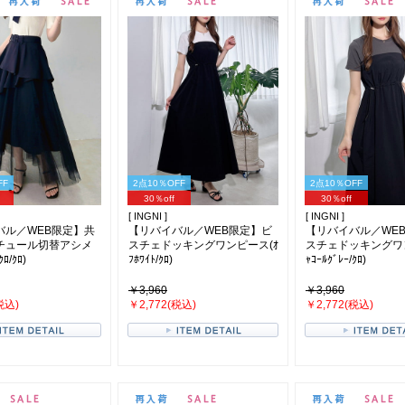
FF
2点10％OFF
2点10％OFF
30％off
30％off
[ INGNI ]
[ INGNI ]
バル／WEB限定】共
【リバイバル／WEB限定】ビ
【リバイバル／WE
チュール切替アシメ
スチェドッキングワンピース(ｵ
スチェドッキングワ
/ｸﾛ)
ﾌﾎﾜｲﾄ/ｸﾛ)
ｬｺｰﾙｸﾞﾚｰ/ｸﾛ)
￥3,960
￥3,960
税込)
￥2,772(税込)
￥2,772(税込)