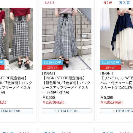
FF
2点10％OFF
2点10％OFF
25％off
10％off
[ INGNI ]
[ INGNI ]
 STORE限定価格】
【INGNI STORE限定価格】
【リバイバル／WE
加／7色展開】バック
【新色追加／7色展開】バック
ベルト付チュール切
ップマーメイドスカ
レースアップマーメイドスカ
スカート(ﾃﾞﾆﾑｺﾝ/ｵﾌﾎ
ｯｸ)
ート(ｸﾛ/ｷﾞﾝｶﾞﾑA)
￥3,960
￥5,390
税込)
￥2,970(税込)
￥4,851(税込)