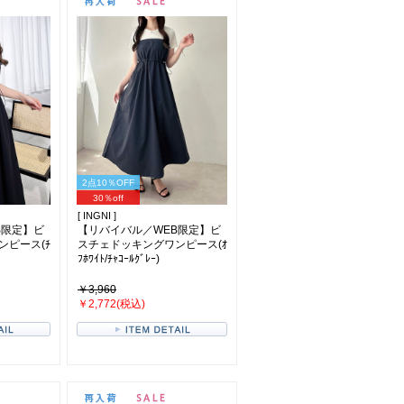
2点10％OFF
30％off
[ INGNI ]
B限定】ビ
【リバイバル／WEB限定】ビ
ンピース(ﾁ
スチェドッキングワンピース(ｵ
ﾌﾎﾜｲﾄ/ﾁｬｺｰﾙｸﾞﾚｰ)
￥3,960
￥2,772(税込)