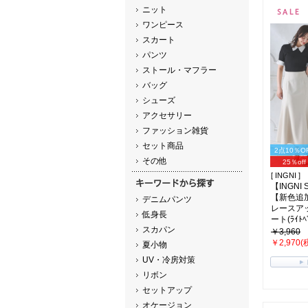
ニット
ワンピース
スカート
パンツ
ストール・マフラー
バッグ
シューズ
アクセサリー
ファッション雑貨
セット商品
2点10％O
その他
25％off
[ INGNI ]
【INGNI
【新色追
デニムパンツ
レースア
低身長
ート(ﾗｲﾄﾍﾞ
スカパン
￥3,960
￥2,970(
夏小物
UV・冷房対策
リボン
セットアップ
オケージョン