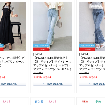
FF
2点10％OFF
2点10％OFF
20％off
20％off
[ INGNI ]
[ INGNI ]
バル／WEB限定】ビ
【INGNI STORE限定価格】
【INGNI STORE
ッキングワンピース
【S～Mサイズ】サイドレース
【S～Mサイズ】サ
)
アップ＆センターシームフレ
アップ＆センターシ
アデニムパンツ(ﾃﾞﾆﾑ/ﾗｲﾄﾌﾞﾙｰ)
アデニムパンツ(ﾃﾞﾆﾑ/
￥4,950
￥4,950
税込)
￥3,960(税込)
￥3,960(税込)