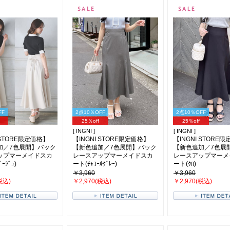
FF
2点10％OFF
2点10％OFF
25％off
25％off
[ INGNI ]
[ INGNI ]
 STORE限定価格】
【INGNI STORE限定価格】
【INGNI STORE
加／7色展開】バック
【新色追加／7色展開】バック
【新色追加／7色展
ップマーメイドスカ
レースアップマーメイドスカ
レースアップマーメ
ｰｼﾞｭ)
ート(ﾁｬｺｰﾙｸﾞﾚｰ)
ート(ｸﾛ)
￥3,960
￥3,960
税込)
￥2,970(税込)
￥2,970(税込)