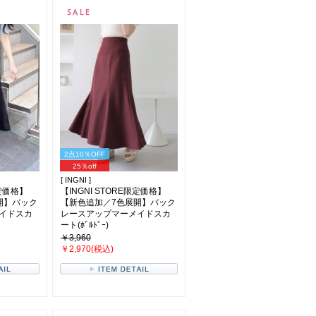
2点10％OFF
25％off
[ INGNI ]
限定価格】
【INGNI STORE限定価格】
開】バック
【新色追加／7色展開】バック
イドスカ
レースアップマーメイドスカ
ート(ﾎﾞﾙﾄﾞｰ)
￥3,960
￥2,970(税込)