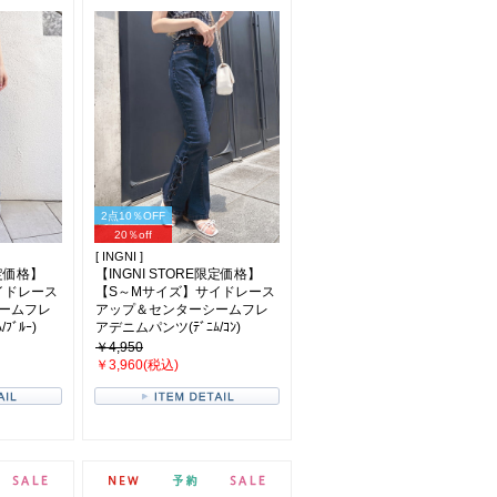
2点10％OFF
20％off
[ INGNI ]
限定価格】
【INGNI STORE限定価格】
イドレース
【S～Mサイズ】サイドレース
ームフレ
アップ＆センターシームフレ
ﾌﾞﾙｰ)
アデニムパンツ(ﾃﾞﾆﾑ/ｺﾝ)
￥4,950
￥3,960(税込)