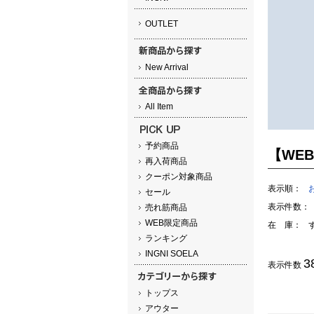
OUTLET
New Arrival
All Item
予約商品
【WE
再入荷商品
クーポン対象商品
表示順：
セール
表示件数：
売れ筋商品
WEB限定商品
在 庫：
ランキング
INGNI SOELA
3
表示件数
トップス
アウター