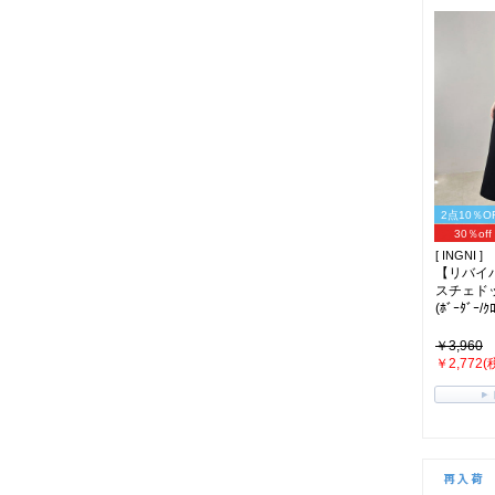
2点10％O
30％off
[ INGNI ]
【リバイ
スチェド
(ﾎﾞｰﾀﾞｰ/ｸﾛ
￥3,960
￥2,772(