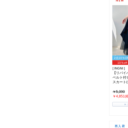
2点10％O
10％off
[ INGNI ]
【リバイ
ベルト付
スカート(ｸﾛ
￥5,390
￥4,851(