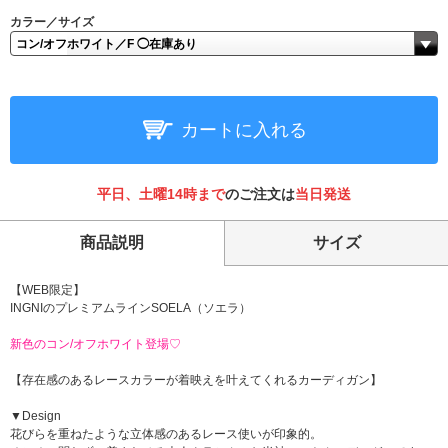
カラー／サイズ
カートに入れる
平日、土曜14時まで
のご注文は
当日発送
商品説明
サイズ
【WEB限定】
INGNIのプレミアムラインSOELA（ソエラ）
新色のコン/オフホワイト登場♡
【存在感のあるレースカラーが着映えを叶えてくれるカーディガン】
▼Design
花びらを重ねたような立体感のあるレース使いが印象的。