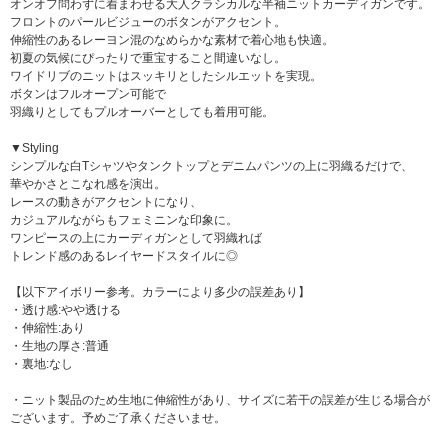
オンオフ問わずに着まわせる大人クラシカルな半袖ニットカーディガンです。
フロントのパールビジューのボタンがアクセント。
伸縮性のあるレーヨン混のなめらかな素材で着心地も快適。
初夏の気候にぴったりで重宝すること間違いなし。
ワイドリブのニットはスッキリとしたシルエットを実現。
ボタンはフルオープン可能で
羽織りとしてもプルオーバーとしても着用可能。
▼Styling
シンプルな白Tシャツやタンクトップとデニムパンツの上に羽織るだけで、
華やかさとこなれ感を演出。
レースの動きがアクセントになり、
カジュアルながらもフェミニンな印象に。
ワンピースの上にカーディガンとして羽織れば
トレンド感のあるレイヤードスタイルに◎
【以下アイボリー参考。カラーにより多少の誤差あり】
・透け感:やや透ける
・伸縮性:あり
・生地の厚さ:普通
・裏地:なし
・ニット製品のため生地に伸縮性があり、サイズに若干の誤差が生じる場合が
ございます。予めご了承くださいませ。