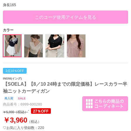
身長165
このコーデ使用アイテムを見る
カラー
2点10％OFF
INGNI(イング)
【SOELA】【8／10 24時までの限定価格】レースカラー半
袖ニットカーディガン
再入荷
SALE
商品番号：
6999-600280
27％OFF
（税込）
￥5,390
￥3,960
（税込）
♡お気に入り登録数：220