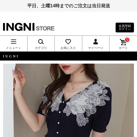
平日、土曜14時までのご注文は当日発送
会員登録
ログイン
INGNI（イン
0
グ）公式通
メニュー＋
カテゴリ
お気に入り
マイページ
カート
販｜INGNI
INGNI
STORE