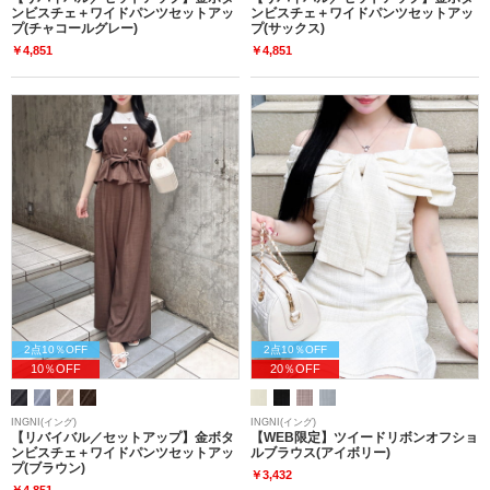
ンビスチェ＋ワイドパンツセットアッ
ンビスチェ＋ワイドパンツセットアッ
プ(チャコールグレー)
プ(サックス)
￥4,851
￥4,851
2点10％OFF
2点10％OFF
10％OFF
20％OFF
INGNI(イング)
INGNI(イング)
【リバイバル／セットアップ】金ボタ
【WEB限定】ツイードリボンオフショ
ンビスチェ＋ワイドパンツセットアッ
ルブラウス(アイボリー)
プ(ブラウン)
￥3,432
￥4,851