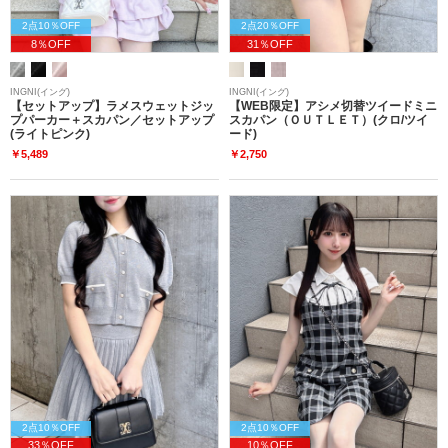
2点10％OFF
2点20％OFF
8％OFF
31％OFF
INGNI(イング)
INGNI(イング)
【セットアップ】ラメスウェットジッ
【WEB限定】アシメ切替ツイードミニ
プパーカー＋スカパン／セットアップ
スカパン（ＯＵＴＬＥＴ）(クロ/ツイ
(ライトピンク)
ード)
￥5,489
￥2,750
2点10％OFF
2点10％OFF
33％OFF
10％OFF