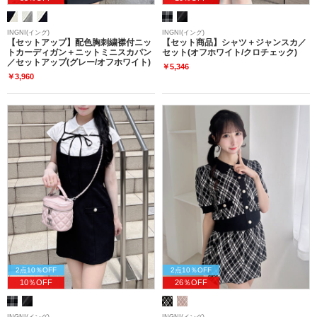
INGNI(イング)
INGNI(イング)
【セットアップ】配色胸刺繍襟付ニッ
【セット商品】シャツ＋ジャンスカ／
トカーディガン＋ニットミニスカパン
セット(オフホワイト/クロチェック)
／セットアップ(グレー/オフホワイト)
￥5,346
￥3,960
2点10％OFF
2点10％OFF
10％OFF
26％OFF
INGNI(イング)
INGNI(イング)