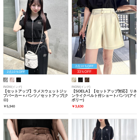
2点10％OFF
33％OFF
2点10％OFF
INGNI(イング)
INGNI(イング)
【セットアップ】ラメスウェットジッ
【SOELA】【セットアップ対応】リネ
プパーカー＋パンツ／セットアップ(ク
ンライクベルト付ショートパンツ(アイ
ロ)
ボリー)
￥5,940
￥3,630