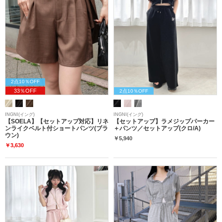
2点10％OFF
33％OFF
2点10％OFF
INGNI(イング)
INGNI(イング)
【SOELA】【セットアップ対応】リネ
【セットアップ】ラメジップパーカー
ンライクベルト付ショートパンツ(ブラ
＋パンツ／セットアップ(クロ/A)
ウン)
￥5,940
￥3,630