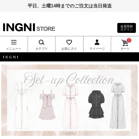
平日、土曜14時までのご注文は当日発送
会員登録
ログイン
INGNI（イン
0
グ）公式通
メニュー＋
カテゴリ
お気に入り
マイページ
カート
販｜INGNI
INGNI
STORE