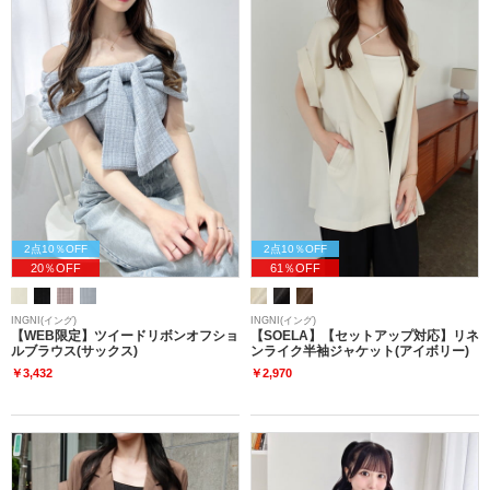
2点10％OFF
2点10％OFF
20％OFF
61％OFF
INGNI(イング)
INGNI(イング)
【WEB限定】ツイードリボンオフショ
【SOELA】【セットアップ対応】リネ
ルブラウス(サックス)
ンライク半袖ジャケット(アイボリー)
￥3,432
￥2,970