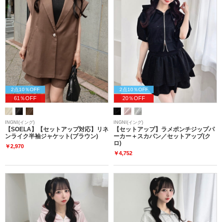
2点10％OFF
2点10％OFF
61％OFF
20％OFF
INGNI(イング)
INGNI(イング)
【SOELA】【セットアップ対応】リネ
【セットアップ】ラメポンチジップパ
ンライク半袖ジャケット(ブラウン)
ーカー＋スカパン／セットアップ(ク
ロ)
￥2,970
￥4,752