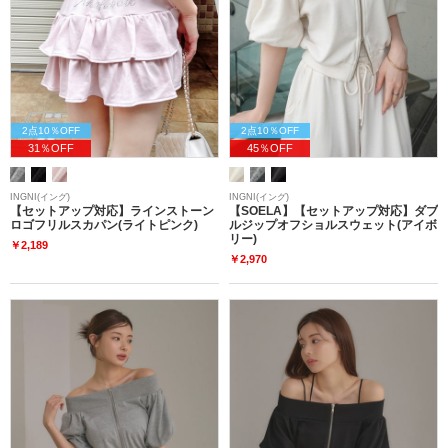
2点10％OFF
2点10％OFF
31％OFF
45％OFF
INGNI(イング)
INGNI(イング)
【セットアップ対応】ラインストーン
【SOELA】【セットアップ対応】ダブ
ロゴフリルスカパン(ライトピンク)
ルジップオフショルスウェット(アイボ
リー)
￥2,189
￥2,970