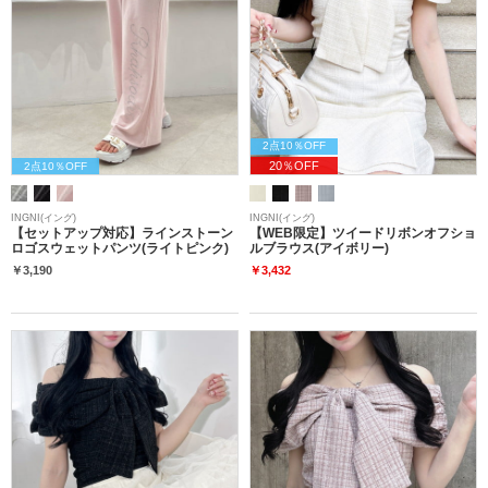
2点10％OFF
20％OFF
2点10％OFF
INGNI(イング)
INGNI(イング)
【セットアップ対応】ラインストーン
【WEB限定】ツイードリボンオフショ
ロゴスウェットパンツ(ライトピンク)
ルブラウス(アイボリー)
￥3,190
￥3,432