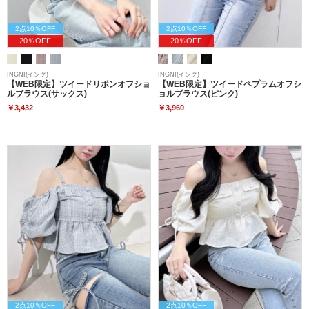
2点10％OFF
2点10％OFF
20％OFF
20％OFF
INGNI(イング)
INGNI(イング)
【WEB限定】ツイードリボンオフショ
【WEB限定】ツイードペプラムオフシ
ルブラウス(サックス)
ョルブラウス(ピンク)
￥3,432
￥3,960
2点10％OFF
2点10％OFF