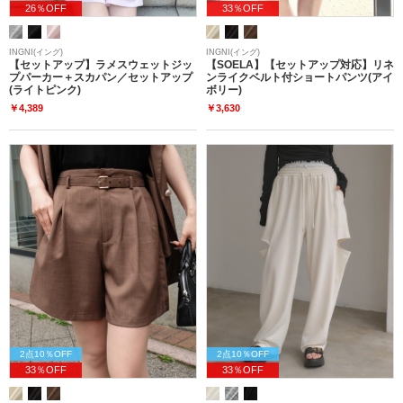
26％OFF
33％OFF
INGNI(イング)
INGNI(イング)
【セットアップ】ラメスウェットジッ
【SOELA】【セットアップ対応】リネ
プパーカー＋スカパン／セットアップ
ンライクベルト付ショートパンツ(アイ
(ライトピンク)
ボリー)
￥4,389
￥3,630
2点10％OFF
2点10％OFF
33％OFF
33％OFF