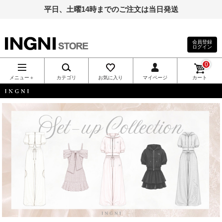
平日、土曜14時までのご注文は当日発送
会員登録
ログイン
INGNI（イン
0
グ）公式通
メニュー＋
カテゴリ
お気に入り
マイページ
カート
販｜INGNI
INGNI
STORE