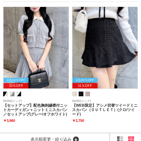
2点10％OFF
2点20％OFF
33％OFF
31％OFF
INGNI(イング)
INGNI(イング)
【セットアップ】配色胸刺繍襟付ニッ
【WEB限定】アシメ切替ツイードミニ
トカーディガン＋ニットミニスカパン
スカパン（ＯＵＴＬＥＴ）(クロ/ツイ
／セットアップ(グレー/オフホワイト)
ード)
￥3,960
￥2,750
表示順変更・絞り込み