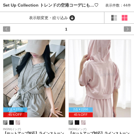
Set Up Collection トレンドの空港コーデにも…♡
表示件数：44件
表示順変更・絞り込み
1
2点￥2200
2点￥2200
45％OFF
45％OFF
INGNI(イング)
INGNI(イング)
【セットアップ対応】ラインストーン
【セットアップ対応】ラインストーン