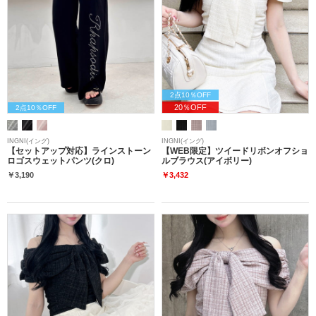
2点10％OFF
20％OFF
2点10％OFF
INGNI(イング)
INGNI(イング)
【セットアップ対応】ラインストーン
【WEB限定】ツイードリボンオフショ
ロゴスウェットパンツ(クロ)
ルブラウス(アイボリー)
￥3,190
￥3,432