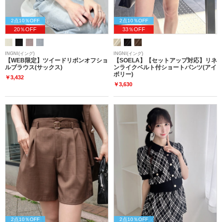
2点10％OFF
2点10％OFF
20％OFF
33％OFF
INGNI(イング)
INGNI(イング)
【WEB限定】ツイードリボンオフショ
【SOELA】【セットアップ対応】リネ
ルブラウス(サックス)
ンライクベルト付ショートパンツ(アイ
ボリー)
￥3,432
￥3,630
2点10％OFF
2点10％OFF