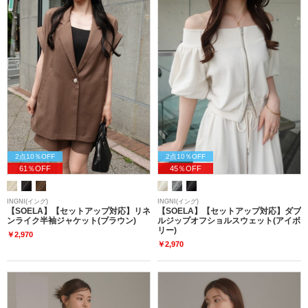
2点10％OFF
2点10％OFF
61％OFF
45％OFF
INGNI(イング)
INGNI(イング)
【SOELA】【セットアップ対応】リネ
【SOELA】【セットアップ対応】ダブ
ンライク半袖ジャケット(ブラウン)
ルジップオフショルスウェット(アイボ
リー)
￥2,970
￥2,970