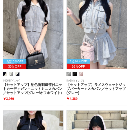
2点10％OFF
2点10％OFF
33％OFF
26％OFF
INGNI(イング)
INGNI(イング)
【セットアップ】配色胸刺繍襟付ニッ
【セットアップ】ラメスウェットジッ
トカーディガン＋ニットミニスカパン
プパーカー＋スカパン／セットアップ
／セットアップ(グレー/オフホワイト)
(グレー)
￥3,960
￥4,389