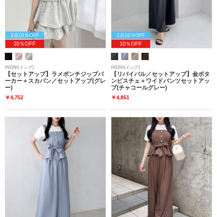
2点10％OFF
2点10％OFF
20％OFF
10％OFF
INGNI(イング)
INGNI(イング)
【セットアップ】ラメポンチジップパ
【リバイバル／セットアップ】金ボタ
ーカー＋スカパン／セットアップ(グレ
ンビスチェ＋ワイドパンツセットアッ
ー)
プ(チャコールグレー)
￥4,752
￥4,851