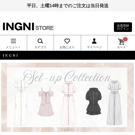
平日、土曜14時までのご注文は当日発送
会員登録
ログイン
INGNI（イン
0
グ）公式通
メニュー＋
カテゴリ
お気に入り
マイページ
カート
販｜INGNI
INGNI
STORE