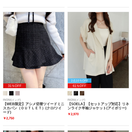
2点10％OFF
31％OFF
61％OFF
INGNI(イング)
INGNI(イング)
【WEB限定】アシメ切替ツイードミニ
【SOELA】【セットアップ対応】リネ
スカパン（ＯＵＴＬＥＴ）(クロ/ツイ
ンライク半袖ジャケット(アイボリー)
ード)
￥2,970
￥2,750