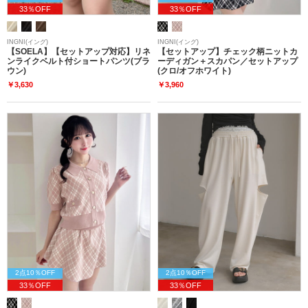
33％OFF
33％OFF
INGNI(イング)
INGNI(イング)
【SOELA】【セットアップ対応】リネ
【セットアップ】チェック柄ニットカ
ンライクベルト付ショートパンツ(ブラ
ーディガン＋スカパン／セットアップ
ウン)
(クロ/オフホワイト)
￥3,630
￥3,960
2点10％OFF
2点10％OFF
33％OFF
33％OFF