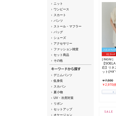
ニット
ワンピース
スカート
パンツ
ストール・マフラー
バッグ
シューズ
アクセサリー
ファッション雑貨
2点10％O
61％off
セット商品
[ INGNI ]
その他
【SOEL
応】リネ
ット(ｱｲﾎﾞ
デニムパンツ
￥7,590
低身長
￥2,970(
スカパン
夏小物
UV・冷房対策
リボン
セットアップ
オケージョン