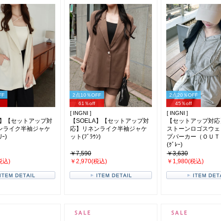
FF
2点10％OFF
2点20％OFF
61％off
45％off
[ INGNI ]
[ INGNI ]
A】【セットアップ対
【SOELA】【セットアップ対
【セットアップ対応
ンライク半袖ジャケ
応】リネンライク半袖ジャケ
ストーンロゴスウェ
ﾘｰ)
ット(ﾌﾞﾗｳﾝ)
プパーカー（ＯＵＴ
(ｸﾞﾚｰ)
￥7,590
￥3,630
税込)
￥2,970(税込)
￥1,980(税込)