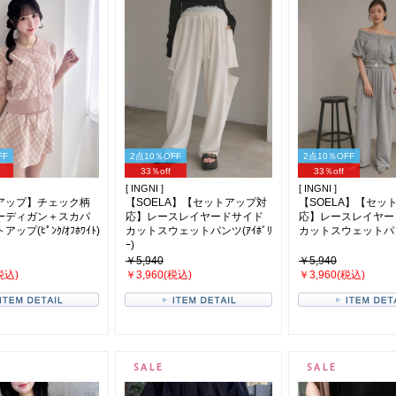
FF
2点10％OFF
2点10％OFF
33％off
33％off
[ INGNI ]
[ INGNI ]
アップ】チェック柄
【SOELA】【セットアップ対
【SOELA】【セッ
ーディガン＋スカパ
応】レースレイヤードサイド
応】レースレイヤー
ップ(ﾋﾟﾝｸ/ｵﾌﾎﾜｲﾄ)
カットスウェットパンツ(ｱｲﾎﾞﾘ
カットスウェットパンツ
ｰ)
￥5,940
￥5,940
税込)
￥3,960(税込)
￥3,960(税込)