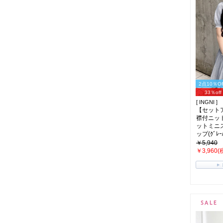
2点10％O
33％off
[ INGNI ]
【セット
襟付ニッ
ットミニ
ップ(ｸﾞﾚｰ/
￥5,940
￥3,960(