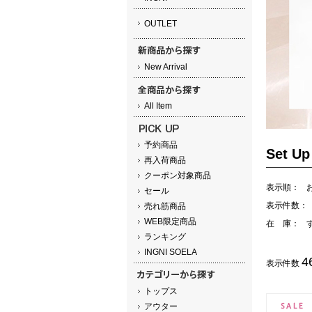
OUTLET
New Arrival
All Item
予約商品
Set 
再入荷商品
クーポン対象商品
表示順：
セール
表示件数：
売れ筋商品
WEB限定商品
在 庫：
ランキング
INGNI SOELA
4
表示件数
トップス
アウター