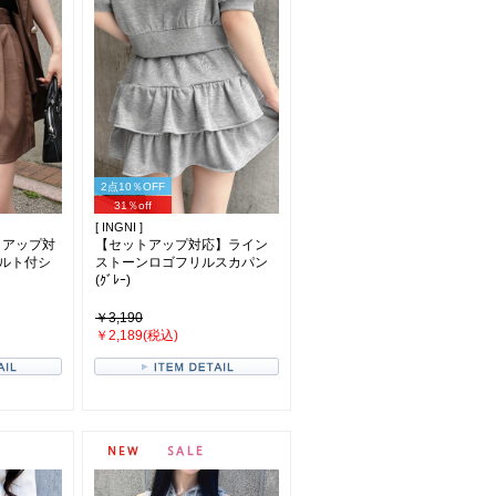
2点10％OFF
31％off
[ INGNI ]
トアップ対
【セットアップ対応】ライン
ルト付シ
ストーンロゴフリルスカパン
(ｸﾞﾚｰ)
￥3,190
￥2,189(税込)