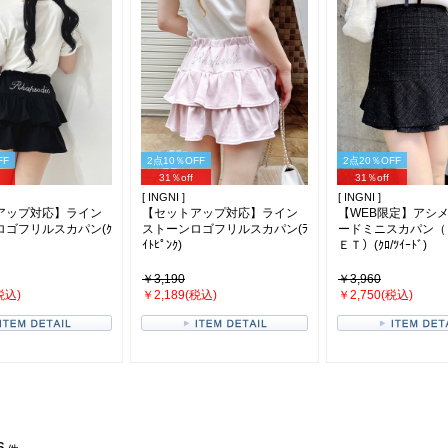
FF
2点10％OFF
2点20％OFF
31％off
31％off
[ INGNI ]
[ INGNI ]
アップ対応】ライン
【セットアップ対応】ライン
【WEB限定】アシ
ロゴフリルスカパン(ｸ
ストーンロゴフリルスカパン(ﾗ
ードミニスカパン（
ｲﾄﾋﾟﾝｸ)
ＥＴ）(ｸﾛ/ﾂｲｰﾄﾞ)
￥3,190
￥3,960
税込)
￥2,189(税込)
￥2,750(税込)