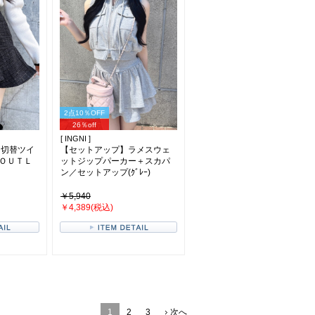
2点10％OFF
26％off
[ INGNI ]
メ切替ツイ
【セットアップ】ラメスウェ
ＯＵＴＬ
ットジップパーカー＋スカパ
ン／セットアップ(ｸﾞﾚｰ)
￥5,940
￥4,389(税込)
1
2
3
次へ