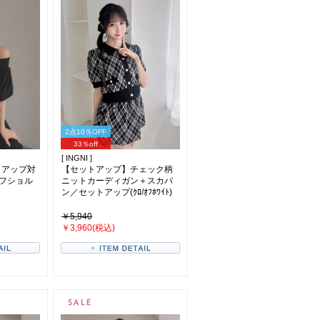
2点10％OFF
33％off
[ INGNI ]
トアップ対
【セットアップ】チェック柄
フショル
ニットカーディガン＋スカパ
ン／セットアップ(ｸﾛ/ｵﾌﾎﾜｲﾄ)
￥5,940
￥3,960(税込)