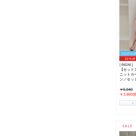
2点10％O
33％off
[ INGNI ]
【セット
ニットカ
ン／セットア
￥5,940
￥3,960(