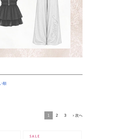
い順
1
2
3
次へ