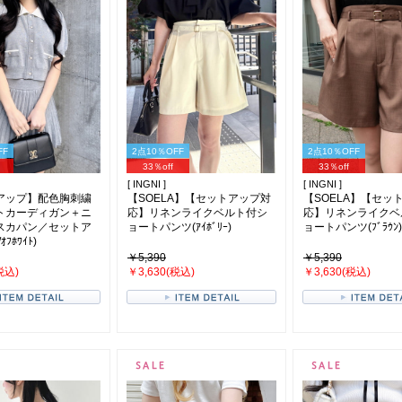
FF
2点10％OFF
2点10％OFF
33％off
33％off
[ INGNI ]
[ INGNI ]
アップ】配色胸刺繍
【SOELA】【セットアップ対
【SOELA】【セッ
トカーディガン＋ニ
応】リネンライクベルト付シ
応】リネンライクベ
スカパン／セットア
ョートパンツ(ｱｲﾎﾞﾘｰ)
ョートパンツ(ﾌﾞﾗｳﾝ)
ｵﾌﾎﾜｲﾄ)
￥5,390
￥5,390
税込)
￥3,630(税込)
￥3,630(税込)