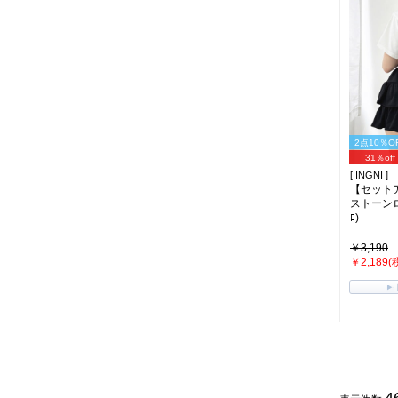
2点10％O
31％off
[ INGNI ]
【セット
ストーン
ﾛ)
￥3,190
￥2,189(