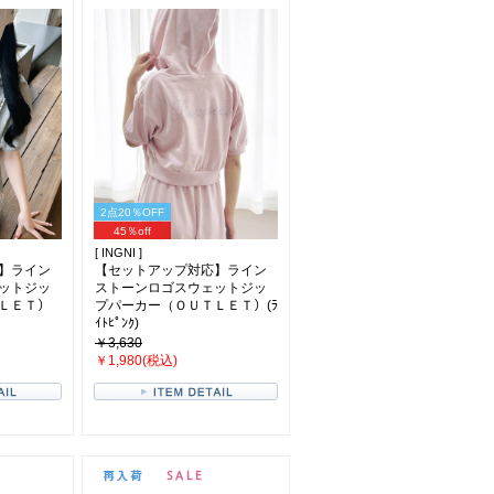
2点20％OFF
45％off
[ INGNI ]
】ライン
【セットアップ対応】ライン
ットジッ
ストーンロゴスウェットジッ
ＬＥＴ）
プパーカー（ＯＵＴＬＥＴ）(ﾗ
ｲﾄﾋﾟﾝｸ)
￥3,630
￥1,980(税込)