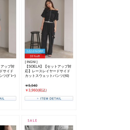
2点10％OFF
33％off
[ INGNI ]
トアップ対
【SOELA】【セットアップ対
ドサイド
応】レースレイヤードサイド
(ｸﾞﾚｰ)
カットスウェットパンツ(ｸﾛ)
￥5,940
￥3,960(税込)