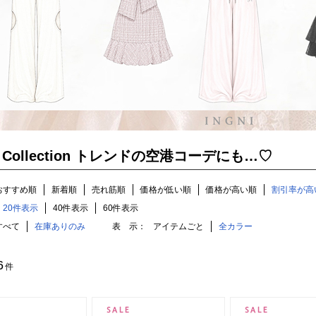
Up Collection トレンドの空港コーデにも…♡
おすすめ順
新着順
売れ筋順
価格が低い順
価格が高い順
割引率が高
20件表示
40件表示
60件表示
すべて
在庫ありのみ
表 示：
アイテムごと
全カラー
6
件