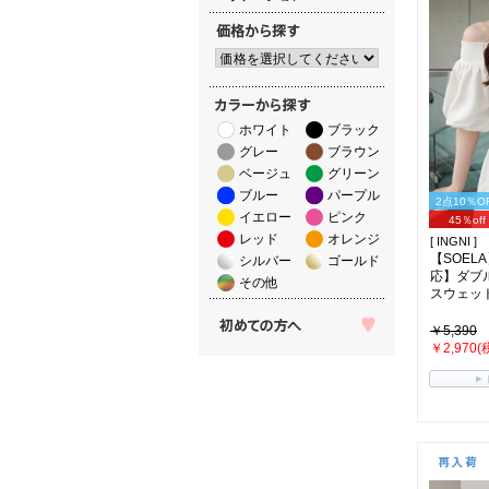
ホワイト
ブラック
グレー
ブラウン
ベージュ
グリーン
ブルー
パープル
2点10％O
イエロー
ピンク
45％off
レッド
オレンジ
[ INGNI ]
【SOEL
シルバー
ゴールド
応】ダブ
その他
スウェット(
￥5,390
￥2,970(