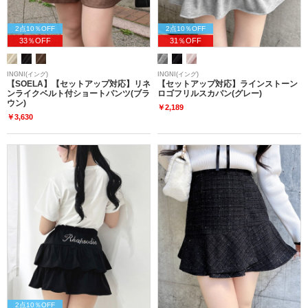
2点10％OFF
2点10％OFF
33％OFF
31％OFF
INGNI(イング)
INGNI(イング)
【SOELA】【セットアップ対応】リネ
【セットアップ対応】ラインストーン
ンライクベルト付ショートパンツ(ブラ
ロゴフリルスカパン(グレー)
ウン)
￥2,189
￥3,630
2点10％OFF