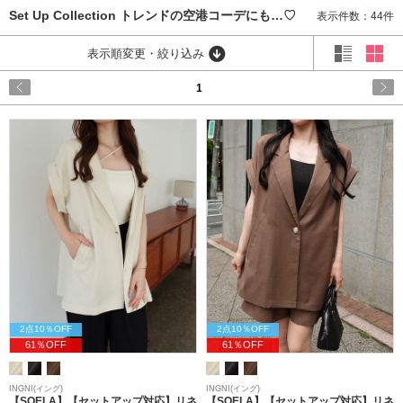
Set Up Collection トレンドの空港コーデにも…♡
表示件数：44件
表示順変更・絞り込み
1
2点10％OFF
2点10％OFF
61％OFF
61％OFF
INGNI(イング)
INGNI(イング)
【SOELA】【セットアップ対応】リネ
【SOELA】【セットアップ対応】リネ