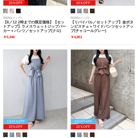
10％OFF
10％OFF
INGNI(イング)
INGNI(イング)
【8／12 2時までの限定価格】【セッ
【リバイバル／セットアップ】金ボタ
トアップ】ラメスウェットジップパー
ンビスチェ＋ワイドパンツセットアッ
カー＋パンツ／セットアップ(クロ)
プ(チャコールグレー)
￥5,346
￥4,851
2点10％OFF
2点10％OFF
10％OFF
10％OFF