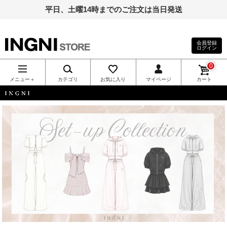
平日、土曜14時までのご注文は当日発送
会員登録
ログイン
INGNI（イン
0
グ）公式通
メニュー＋
カテゴリ
お気に入り
マイページ
カート
販｜INGNI
INGNI
STORE