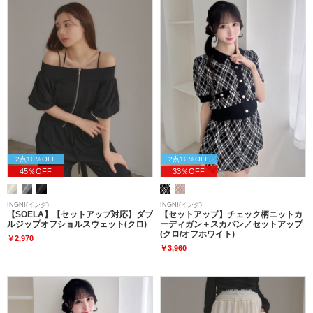
2点10％OFF
2点10％OFF
45％OFF
33％OFF
INGNI(イング)
INGNI(イング)
【SOELA】【セットアップ対応】ダブ
【セットアップ】チェック柄ニットカ
ルジップオフショルスウェット(クロ)
ーディガン＋スカパン／セットアップ
(クロ/オフホワイト)
￥2,970
￥3,960