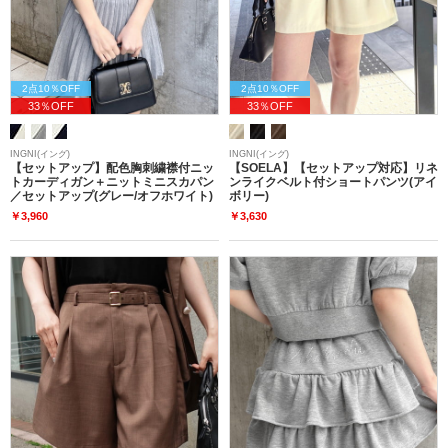
2点10％OFF
2点10％OFF
33％OFF
33％OFF
INGNI(イング)
INGNI(イング)
【セットアップ】配色胸刺繍襟付ニッ
【SOELA】【セットアップ対応】リネ
トカーディガン＋ニットミニスカパン
ンライクベルト付ショートパンツ(アイ
／セットアップ(グレー/オフホワイト)
ボリー)
￥3,960
￥3,630