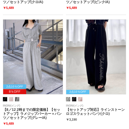
ツ／セットアップ(クロ/A)
ツ／セットアップ(ピンク/A)
￥5,489
￥5,489
2点10％OFF
8％OFF
2点10％OFF
INGNI(イング)
INGNI(イング)
【8／12 2時までの限定価格】【セッ
【セットアップ対応】ラインストーン
トアップ】ラメジップパーカー＋パン
ロゴスウェットパンツ(クロ)
ツ／セットアップ(グレー/A)
￥3,190
￥5,489