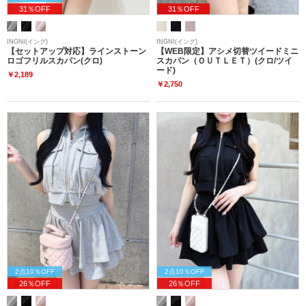
31％OFF
31％OFF
INGNI(イング)
INGNI(イング)
【セットアップ対応】ラインストーン
【WEB限定】アシメ切替ツイードミニ
ロゴフリルスカパン(クロ)
スカパン（ＯＵＴＬＥＴ）(クロ/ツイ
ード)
￥2,189
￥2,750
2点10％OFF
2点10％OFF
26％OFF
26％OFF