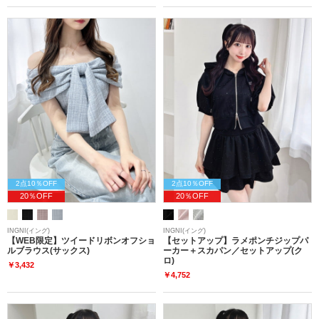
2点10％OFF
2点10％OFF
20％OFF
20％OFF
INGNI(イング)
INGNI(イング)
【WEB限定】ツイードリボンオフショ
【セットアップ】ラメポンチジップパ
ルブラウス(サックス)
ーカー＋スカパン／セットアップ(ク
ロ)
￥3,432
￥4,752