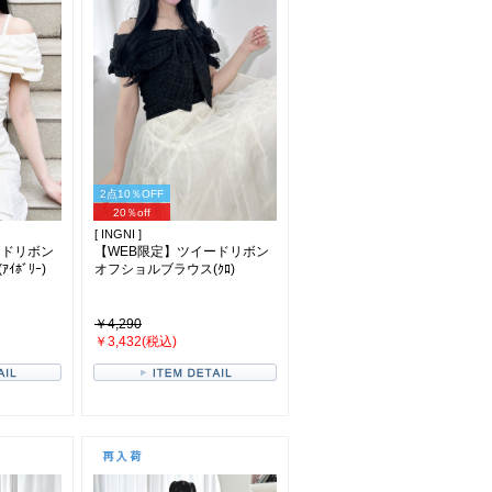
2点10％OFF
20％off
[ INGNI ]
ードリボン
【WEB限定】ツイードリボン
ﾎﾞﾘｰ)
オフショルブラウス(ｸﾛ)
￥4,290
￥3,432(税込)