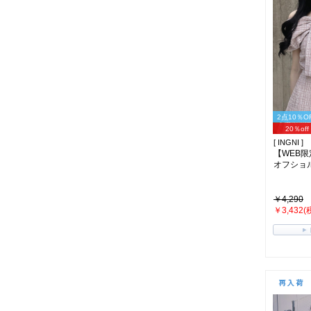
2点10％O
20％off
[ INGNI ]
【WEB
オフショル
￥4,290
￥3,432(