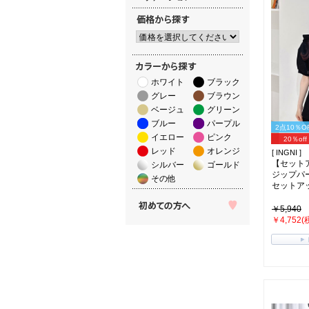
ホワイト
ブラック
グレー
ブラウン
ベージュ
グリーン
ブルー
パープル
2点10％O
イエロー
ピンク
20％off
レッド
オレンジ
[ INGNI ]
【セット
シルバー
ゴールド
ジップパ
その他
セットアッ
￥5,940
￥4,752(