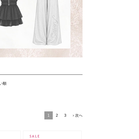
い順
1
2
3
次へ