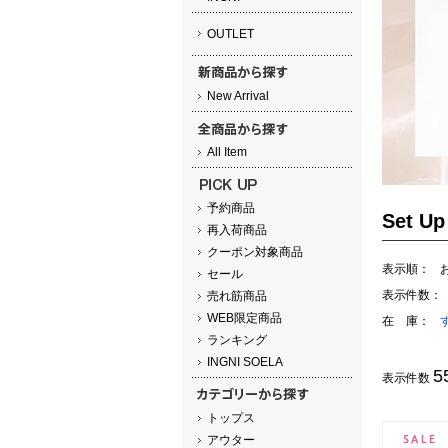
OUTLET
New Arrival
All Item
予約商品
Set 
再入荷商品
クーポン対象商品
表示順：
セール
表示件数：
売れ筋商品
WEB限定商品
在 庫：
ランキング
INGNI SOELA
5
表示件数
トップス
アウター