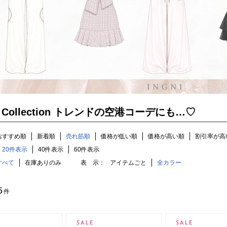
Up Collection トレンドの空港コーデにも…♡
おすすめ順
新着順
売れ筋順
価格が低い順
価格が高い順
割引率が高
20件表示
40件表示
60件表示
すべて
在庫ありのみ
表 示：
アイテムごと
全カラー
5
件