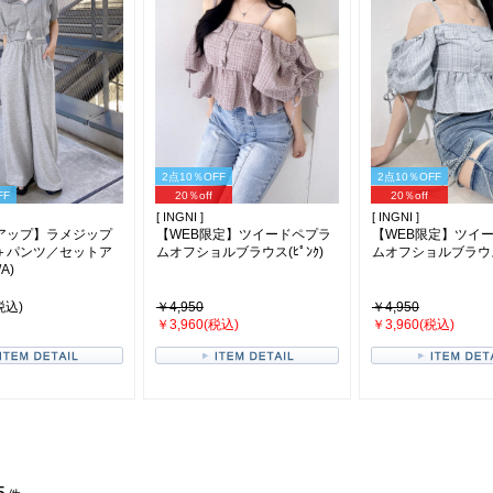
2点10％OFF
2点10％OFF
FF
20％off
20％off
[ INGNI ]
[ INGNI ]
アップ】ラメジップ
【WEB限定】ツイードペプラ
【WEB限定】ツイ
＋パンツ／セットア
ムオフショルブラウス(ﾋﾟﾝｸ)
ムオフショルブラウス(
A)
税込)
￥4,950
￥4,950
￥3,960(税込)
￥3,960(税込)