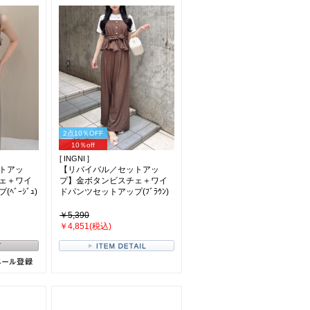
2点10％OFF
10％off
[ INGNI ]
トアッ
【リバイバル／セットアッ
ェ＋ワイ
プ】金ボタンビスチェ＋ワイ
ﾞｰｼﾞｭ)
ドパンツセットアップ(ﾌﾞﾗｳﾝ)
￥5,390
￥4,851(税込)