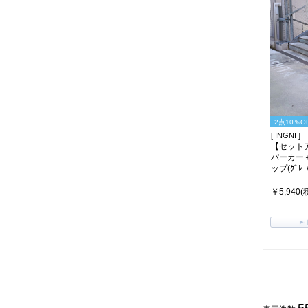
2点10％O
[ INGNI ]
【セット
パーカー
ップ(ｸﾞﾚｰ/
￥5,940(