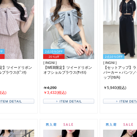
FF
2点10％OFF
20％off
2点10％OFF
[ INGNI ]
[ INGNI ]
限定】ツイードリボン
【WEB限定】ツイードリボン
【セットアップ】ラ
ブラウス(ﾋﾟﾝｸ)
オフショルブラウス(ｻｯｸｽ)
パーカー＋パンツ／
ップ(ｸﾛ/A)
￥4,290
￥5,940(税込)
税込)
￥3,432(税込)