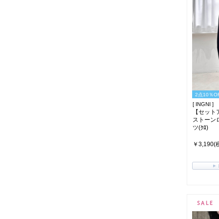
2点10％O
[ INGNI ]
【セット
ストーン
ツ(ｸﾛ)
￥3,190(