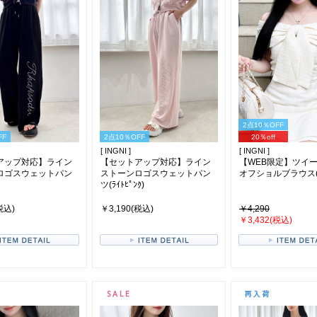
2点10％OFF
FF
2点10％OFF
20％off
[ INGNI ]
[ INGNI ]
アップ対応】ライン
【セットアップ対応】ライン
【WEB限定】ツイ
ロゴスウェットパン
ストーンロゴスウェットパン
オフショルブラウス(ｱｲ
ツ(ﾗｲﾄﾋﾟﾝｸ)
税込)
￥3,190(税込)
￥4,290
￥3,432(税込)