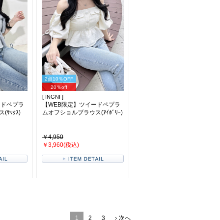
2点10％OFF
20％off
[ INGNI ]
ードペプラ
【WEB限定】ツイードペプラ
ｻｯｸｽ)
ムオフショルブラウス(ｱｲﾎﾞﾘｰ)
￥4,950
￥3,960(税込)
1
2
3
次へ