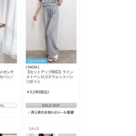
2点10％OFF
[ INGNI ]
メポンチ
【セットアップ対応】ライン
カパン／
ストーンロゴスウェットパン
ツ(ｸﾞﾚｰ)
￥3,190(税込)