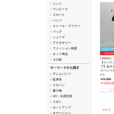
ニット
ワンピース
スカート
パンツ
ストール・マフラー
バッグ
シューズ
アクセサリー
ファッション雑貨
2点10％O
10％off
セット商品
[ INGNI ]
その他
【リバイ
プ】金ボ
ドパンツセ
デニムパンツ
ﾚｰ)
￥5,390
低身長
￥4,851(
スカパン
夏小物
UV・冷房対策
リボン
セットアップ
オケージョン