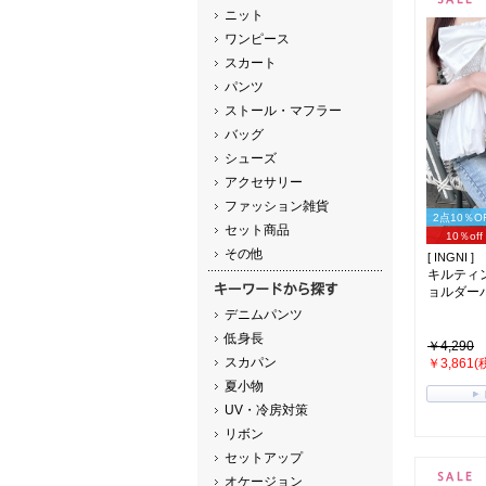
ニット
ワンピース
スカート
パンツ
ストール・マフラー
バッグ
シューズ
アクセサリー
ファッション雑貨
2点10％O
セット商品
10％off
その他
[ INGNI ]
キルティ
ョルダーバッ
デニムパンツ
低身長
￥4,290
スカパン
￥3,861(
夏小物
UV・冷房対策
リボン
セットアップ
オケージョン