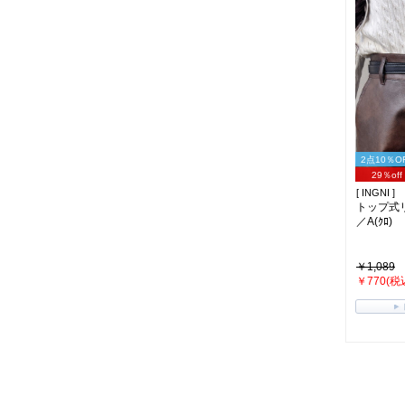
2点10％O
29％off
[ INGNI ]
トップ式
／A(ｸﾛ)
￥1,089
￥770(税