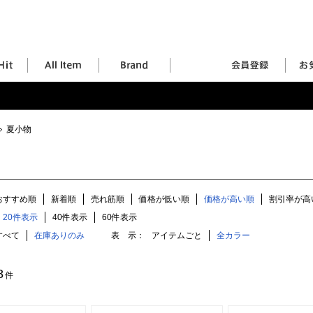
夏小物
おすすめ順
新着順
売れ筋順
価格が低い順
価格が高い順
割引率が高
20件表示
40件表示
60件表示
すべて
在庫ありのみ
表 示：
アイテムごと
全カラー
8
件