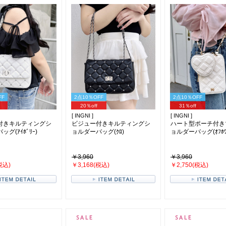
FF
2点10％OFF
2点10％OFF
20％off
31％off
[ INGNI ]
[ INGNI ]
付きキルティングシ
ビジュー付きキルティングシ
ハート型ポーチ付き
グ(ｱｲﾎﾞﾘｰ)
ョルダーバッグ(ｸﾛ)
ョルダーバッグ(ｵﾌﾎﾜ
￥3,960
￥3,960
税込)
￥3,168(税込)
￥2,750(税込)