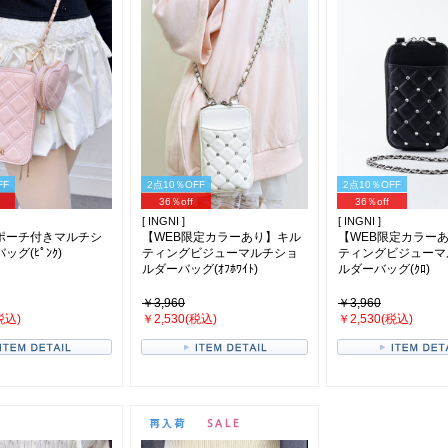
FF
2点10％OFF
2点10％OFF
36％off
36％off
[ INGNI ]
[ INGNI ]
ポーチ付きマルチシ
【WEB限定カラーあり】キル
【WEB限定カラー
グ(ﾋﾟﾝｸ)
ティングビジューマルチショ
ティングビジューマ
ルダーバッグ(ｵﾌﾎﾜｲﾄ)
ルダーバッグ(ｸﾛ)
￥3,960
￥3,960
税込)
￥2,530(税込)
￥2,530(税込)