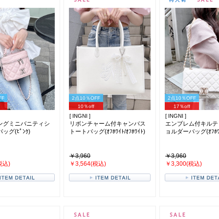
FF
2点10％OFF
2点10％OFF
10％off
17％off
[ INGNI ]
[ INGNI ]
ングミニバニティシ
リボンチャーム付キャンバス
エンブレム付キルテ
グ(ﾋﾟﾝｸ)
トートバッグ(ｵﾌﾎﾜｲﾄ/ｵﾌﾎﾜｲﾄ)
ョルダーバッグ(ｵﾌﾎﾜ
￥3,960
￥3,960
税込)
￥3,564(税込)
￥3,300(税込)