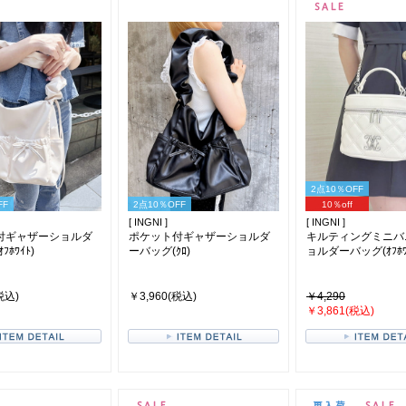
2点10％OFF
FF
2点10％OFF
10％off
[ INGNI ]
[ INGNI ]
付ギャザーショルダ
ポケット付ギャザーショルダ
キルティングミニバ
ﾎﾜｲﾄ)
ーバッグ(ｸﾛ)
ョルダーバッグ(ｵﾌﾎﾜ
税込)
￥3,960(税込)
￥4,290
￥3,861(税込)