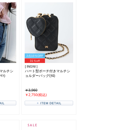
2点10％OFF
31％off
[ INGNI ]
マルチシ
ハート型ポーチ付きマルチシ
ｲﾄ)
ョルダーバッグ(ｸﾛ)
￥3,960
￥2,750(税込)