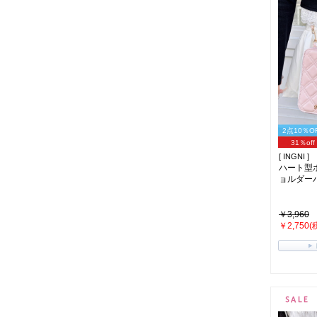
2点10％O
31％off
[ INGNI ]
ハート型
ョルダーバッ
￥3,960
￥2,750(