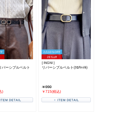
FF
2点10％OFF
28％off
[ INGNI ]
リバーシブルベルト
リバーシブルベルト(ｸﾛ/ｷｬﾒﾙ)
￥990
込)
￥715(税込)