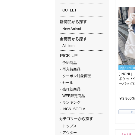
OUTLET
New Arrival
All Item
予約商品
2点10％O
再入荷商品
[ INGNI ]
クーポン対象商品
ポケット
セール
ーバッグ(ｵﾌ
売れ筋商品
WEB限定商品
￥3,960(
ランキング
INGNI SOELA
トップス
アウター