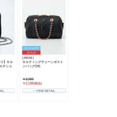
2点10％OFF
45％off
[ INGNI ]
あり】キル
キルティングチェーンボスト
ルチショ
ンバッグ(ｸﾛ)
￥3,960
￥2,189(税込)