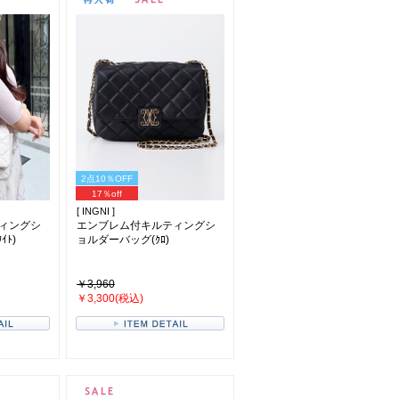
2点10％OFF
17％off
[ INGNI ]
ィングシ
エンブレム付キルティングシ
ｲﾄ)
ョルダーバッグ(ｸﾛ)
￥3,960
￥3,300(税込)