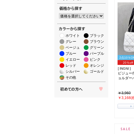
ホワイト
ブラック
グレー
ブラウン
ベージュ
グリーン
ブルー
パープル
2点10％O
イエロー
ピンク
20％off
レッド
オレンジ
[ INGNI ]
シルバー
ゴールド
ビジュー
その他
ョルダーバッ
￥3,960
￥3,168(