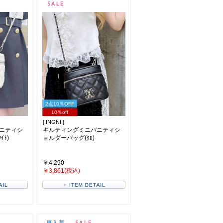
2点10％OFF
10％off
[ INGNI ]
ニティシ
キルティングミニバニティシ
ｲﾄ)
ョルダーバッグ(ｸﾛ)
￥4,290
￥3,861(税込)