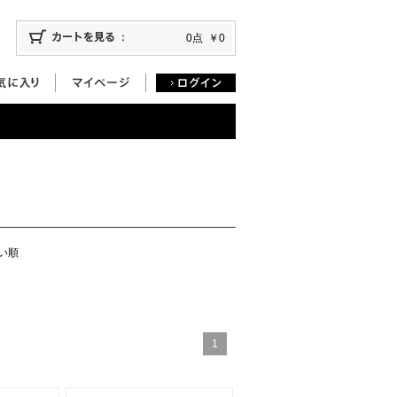
0点
￥0
い順
1