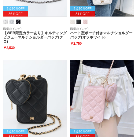
2点10％OFF
2点10％OFF
36％OFF
31％OFF
INGNI(イング)
INGNI(イング)
【WEB限定カラーあり】キルティング
ハート型ポーチ付きマルチショルダー
ビジューマルチショルダーバッグ(ク
バッグ(オフホワイト)
ロ)
￥2,750
￥2,530
2点10％OFF
2点10％OFF
31％OFF
31％OFF