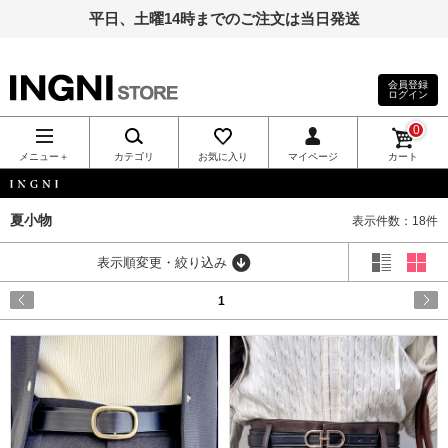
平日、土曜14時までのご注文は当日発送
会員登録
ログイン
INGNI（イン
0
グ）公式通
メニュー＋
カテゴリ
お気に入り
マイページ
カート
販｜INGNI
INGNI
夏小物
表示件数：18件
STORE
表示順変更・絞り込み
1