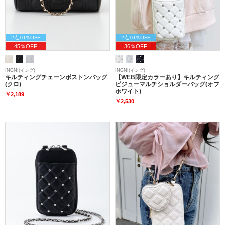
2点10％OFF
2点10％OFF
45％OFF
36％OFF
INGNI(イング)
INGNI(イング)
キルティングチェーンボストンバッグ
【WEB限定カラーあり】キルティング
(クロ)
ビジューマルチショルダーバッグ(オフ
ホワイト)
￥2,189
￥2,530