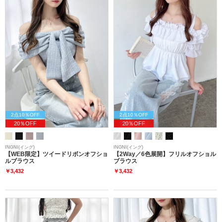
2点10％OFF
2点10％OFF
20％OFF
20％OFF
INGNI(イング)
INGNI(イング)
【WEB限定】ツイードリボンオフショ
【2Way／6色展開】フリルオフショル
ルブラウス
ブラウス
￥3,432
￥3,432