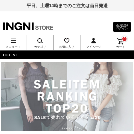
平日、土曜14時までのご注文は当日発送
会員登録
ログイン
INGNI（イン
0
グ）公式通
メニュー＋
カテゴリ
お気に入り
マイページ
カート
販｜INGNI
INGNI
STORE