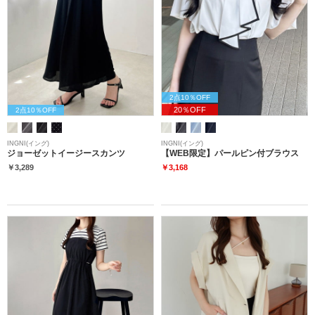
2点10％OFF
20％OFF
2点10％OFF
INGNI(イング)
INGNI(イング)
ジョーゼットイージースカンツ
【WEB限定】パールピン付ブラウス
￥3,289
￥3,168