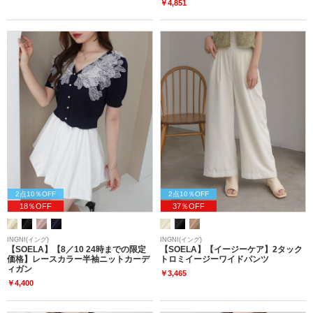
￥4,851
2点10％OFF
2点10％OFF
18％OFF
37％OFF
INGNI(イング)
INGNI(イング)
【SOELA】【8／10 24時までの限定
【SOELA】【イージーケア】2タック
価格】レースカラー半袖ニットカーデ
トロミイージーワイドパンツ
ィガン
￥3,465
￥4,400