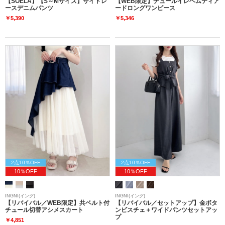
【SOELA】【S～Mサイズ】サイドレ
【WEB限定】チュールイレヘムティア
ースデニムパンツ
ードロングワンピース
￥5,390
￥5,346
2点10％OFF
2点10％OFF
10％OFF
10％OFF
INGNI(イング)
INGNI(イング)
【リバイバル／WEB限定】共ベルト付
【リバイバル／セットアップ】金ボタ
チュール切替アシメスカート
ンビスチェ＋ワイドパンツセットアッ
プ
￥4,851