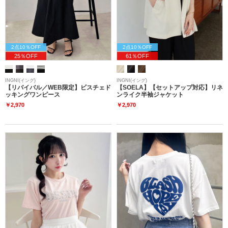
2点10％OFF
2点10％OFF
25％OFF
61％OFF
INGNI(イング)
INGNI(イング)
【リバイバル／WEB限定】ビスチェド
【SOELA】【セットアップ対応】リネ
ッキングワンピース
ンライク半袖ジャケット
￥2,970
￥2,970