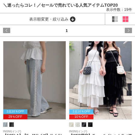
＼迷ったらコレ！／セールで売れている人気アイテムTOP20
表示件数：19件
表示順変更・絞り込み
1
2点10％OFF
2点10％OFF
29％OFF
10％OFF
INGNI(イング)
INGNI(イング)