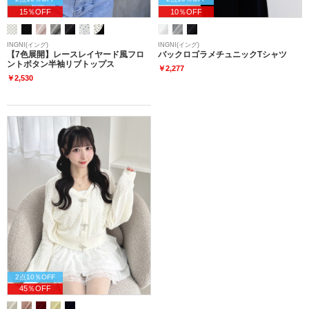
15％OFF
10％OFF
INGNI(イング)
INGNI(イング)
【7色展開】レースレイヤード風フロ
バックロゴラメチュニックTシャツ
ントボタン半袖リブトップス
￥2,277
￥2,530
2点10％OFF
45％OFF