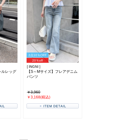
2点10％OFF
20％off
[ INGNI ]
レルレッグ
【S～Mサイズ】フレアデニム
パンツ
￥3,960
￥3,168(税込)