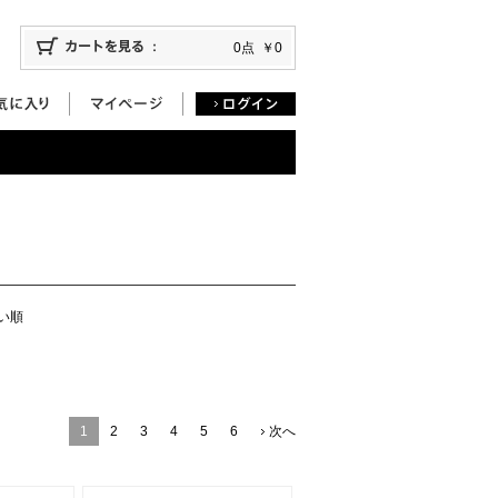
0点
￥0
い順
1
2
3
4
5
6
次へ