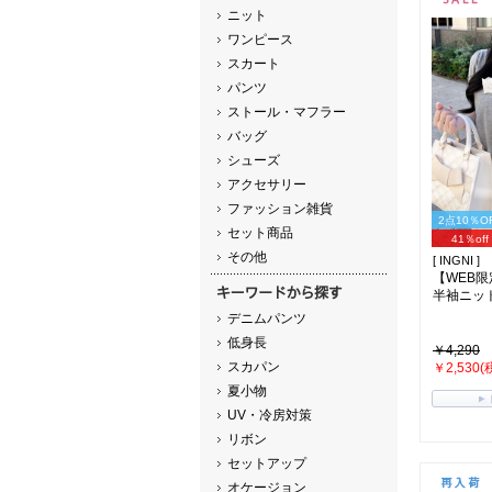
ニット
ワンピース
スカート
パンツ
ストール・マフラー
バッグ
シューズ
アクセサリー
ファッション雑貨
2点10％O
セット商品
41％off
その他
[ INGNI ]
【WEB
半袖ニッ
デニムパンツ
低身長
￥4,290
スカパン
￥2,530(
夏小物
UV・冷房対策
リボン
セットアップ
オケージョン