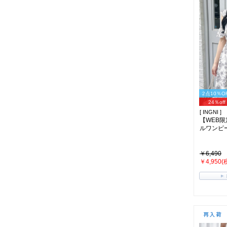
2点10％O
24％off
[ INGNI ]
【WEB
ルワンピ
￥6,490
￥4,950(