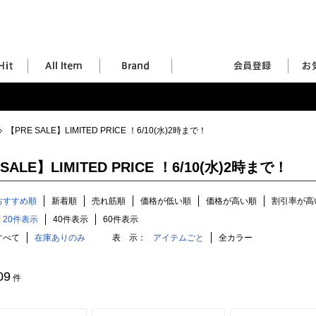
【PRE SALE】LIMITED PRICE ！6/10(水)2時まで！
SALE】LIMITED PRICE ！6/10(水)2時まで！
おすすめ順
新着順
売れ筋順
価格が低い順
価格が高い順
割引率が高
20件表示
40件表示
60件表示
すべて
在庫ありのみ
表 示：
アイテムごと
全カラー
09
件