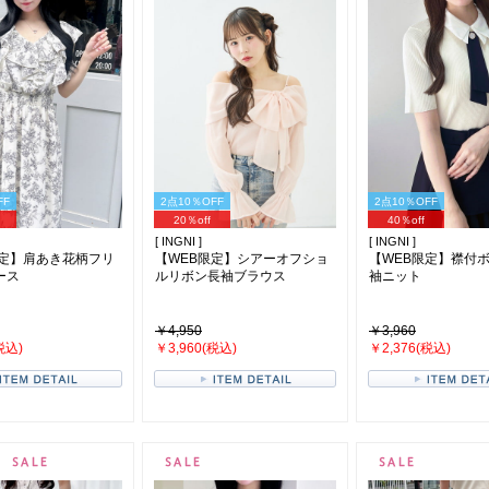
FF
2点10％OFF
2点10％OFF
20％off
40％off
[ INGNI ]
[ INGNI ]
限定】肩あき花柄フリ
【WEB限定】シアーオフショ
【WEB限定】襟付
ース
ルリボン長袖ブラウス
袖ニット
￥4,950
￥3,960
税込)
￥3,960(税込)
￥2,376(税込)