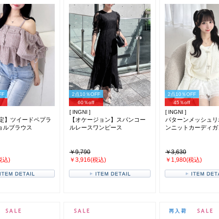
FF
2点10％OFF
2点10％OFF
60％off
45％off
[ INGNI ]
[ INGNI ]
限定】ツイードペプラ
【オケージョン】スパンコー
パターンメッシュリ
ョルブラウス
ルレースワンピース
ンニットカーディガ
￥9,790
￥3,630
税込)
￥3,916(税込)
￥1,980(税込)