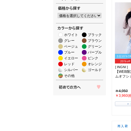
ホワイト
ブラック
グレー
ブラウン
ベージュ
グリーン
ブルー
パープル
2点10％O
イエロー
ピンク
20％off
レッド
オレンジ
[ INGNI ]
シルバー
ゴールド
【WEB
その他
ムオフシ
￥4,950
￥3,960(