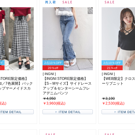
FF
2点10％OFF
2点10％OFF
20％off
21％off
[ INGNI ]
[ INGNI ]
 STORE限定価格】
【INGNI STORE限定価格】
【WEB限定】クロ
加／7色展開】バック
【S～Mサイズ】サイドレース
ーリブニット
ップマーメイドスカ
アップ＆センターシームフレ
アデニムパンツ
￥4,950
￥3,190
税込)
￥3,960(税込)
￥2,530(税込)