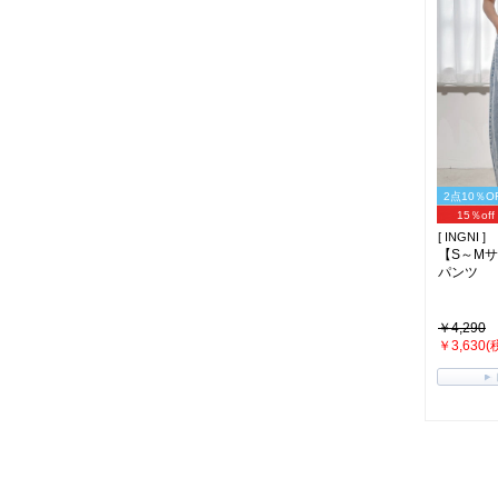
2点10％O
15％off
[ INGNI ]
【S～M
パンツ
￥4,290
￥3,630(