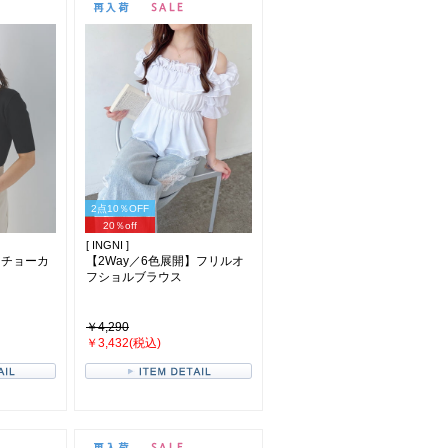
2点10％OFF
20％off
[ INGNI ]
スチョーカ
【2Way／6色展開】フリルオ
フショルブラウス
￥4,290
￥3,432(税込)