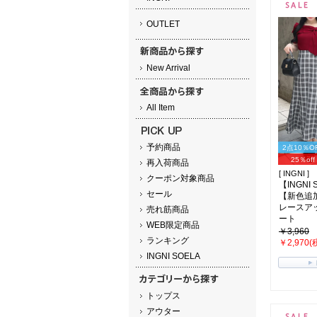
OUTLET
New Arrival
All Item
予約商品
2点10％O
25％off
再入荷商品
[ INGNI ]
クーポン対象商品
【INGNI
セール
【新色追
レースア
売れ筋商品
ート
WEB限定商品
￥3,960
ランキング
￥2,970(
INGNI SOELA
トップス
アウター