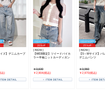
FF
2点10％OFF
2点10％OFF
20％off
25％off
[ INGNI ]
[ INGNI ]
サイズ】デニムカーブ
【WEB限定】ツイードバイカ
【S～Mサイズ】バ
ラー半袖ニットカーディガン
デニムパンツ
￥3,630
￥3,960
税込)
￥2,904(税込)
￥2,970(税込)