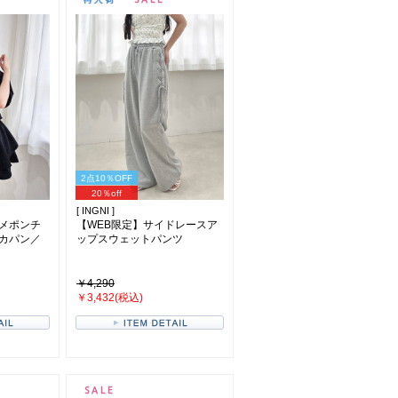
2点10％OFF
20％off
[ INGNI ]
メポンチ
【WEB限定】サイドレースア
カパン／
ップスウェットパンツ
￥4,290
￥3,432(税込)