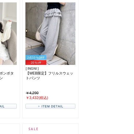
2点10％OFF
20％off
[ INGNI ]
ボンボタ
【WEB限定】フリルスウェッ
ン
トパンツ
￥4,290
￥3,432(税込)