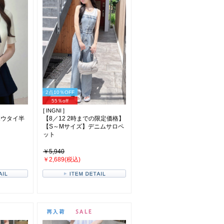
2点10％OFF
55％off
[ INGNI ]
ボウタイ半
【8／12 2時までの限定価格】
【S～Mサイズ】デニムサロペ
ット
￥5,940
￥2,689(税込)