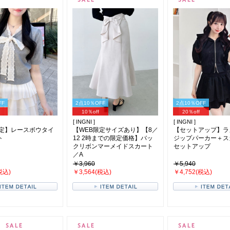
FF
2点10％OFF
2点10％OFF
10％off
20％off
[ INGNI ]
[ INGNI ]
限定】レースボウタイ
【WEB限定サイズあり】【8／
【セットアップ】ラ
ト
12 2時までの限定価格】バッ
ジップパーカー＋ス
クリボンマーメイドスカート
セットアップ
／A
￥3,960
￥5,940
税込)
￥3,564(税込)
￥4,752(税込)