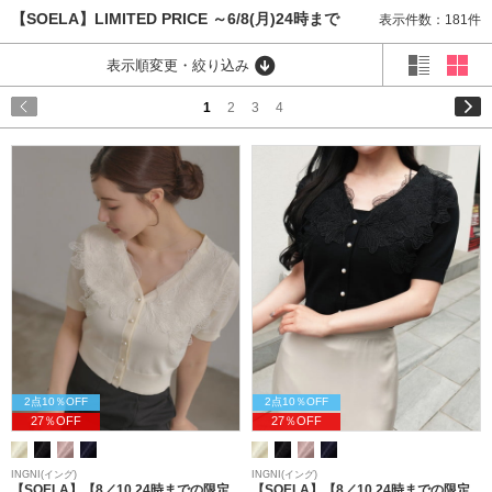
【SOELA】LIMITED PRICE ～6/8(月)24時まで
表示件数：181件
表示順変更・絞り込み
1
2
3
4
2点10％OFF
2点10％OFF
27％OFF
27％OFF
INGNI(イング)
INGNI(イング)
【SOELA】【8／10 24時までの限定
【SOELA】【8／10 24時までの限定