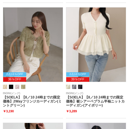
2点10％OFF
2点10％OFF
36％OFF
39％OFF
INGNI(イング)
INGNI(イング)
【SOELA】【8／10 24時までの限定
【SOELA】【8／10 24時までの限定
価格】2Wayフリンジカーディガン(ミ
価格】裾シアーペプラム半袖ニットカ
ントグリーン)
ーディガン(アイボリー)
￥3,190
￥3,289