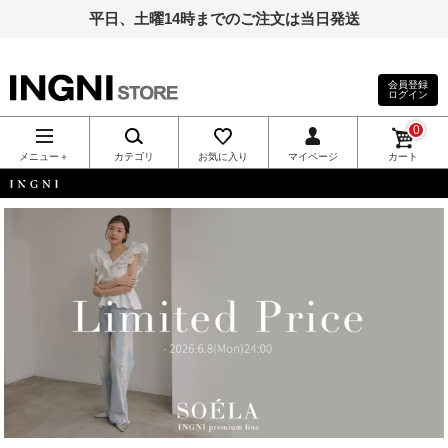
平日、土曜14時までのご注文は当日発送
会員登録
ログイン
INGNI（イン
0
グ）公式通
メニュー＋
カテゴリ
お気に入り
マイページ
カート
販｜INGNI
INGNI
STORE