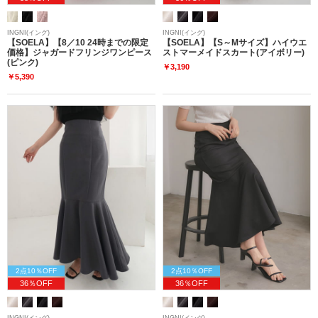
INGNI(イング)
INGNI(イング)
【SOELA】【8／10 24時までの限定
【SOELA】【S～Mサイズ】ハイウエ
価格】ジャガードフリンジワンピース
ストマーメイドスカート(アイボリー)
(ピンク)
￥3,190
￥5,390
2点10％OFF
2点10％OFF
36％OFF
36％OFF
INGNI(イング)
INGNI(イング)