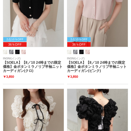
2点10％OFF
2点10％OFF
36％OFF
36％OFF
INGNI(イング)
INGNI(イング)
【SOELA】【8／10 24時までの限定
【SOELA】【8／10 24時までの限定
価格】金ボタンミラノリブ半袖ニット
価格】金ボタンミラノリブ半袖ニット
カーディガン(クロ)
カーディガン(ピンク)
￥3,850
￥3,850