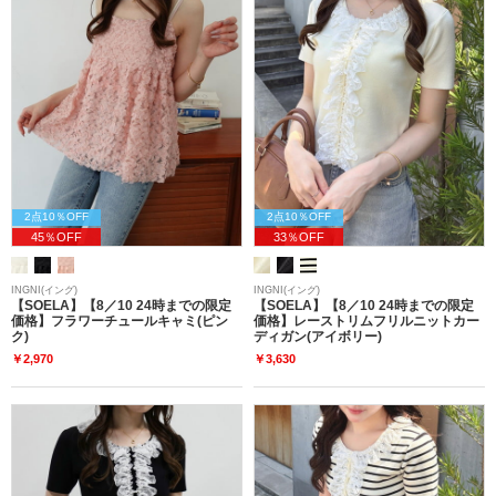
2点10％OFF
2点10％OFF
45％OFF
33％OFF
INGNI(イング)
INGNI(イング)
【SOELA】【8／10 24時までの限定
【SOELA】【8／10 24時までの限定
価格】フラワーチュールキャミ(ピン
価格】レーストリムフリルニットカー
ク)
ディガン(アイボリー)
￥2,970
￥3,630