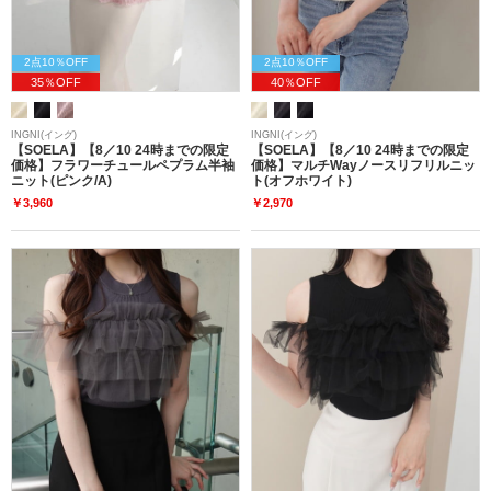
2点10％OFF
2点10％OFF
35％OFF
40％OFF
INGNI(イング)
INGNI(イング)
【SOELA】【8／10 24時までの限定
【SOELA】【8／10 24時までの限定
価格】フラワーチュールペプラム半袖
価格】マルチWayノースリフリルニッ
ニット(ピンク/A)
ト(オフホワイト)
￥3,960
￥2,970