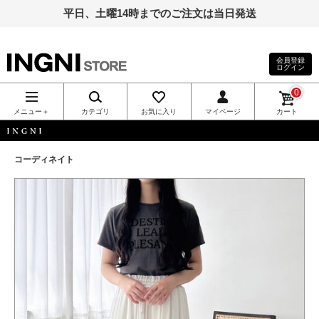
平日、土曜14時までのご注文は当日発送
会員登録
ログイン
INGNI（イン
0
グ）公式通
メニュー＋
カテゴリ
お気に入り
マイページ
カート
販｜INGNI
INGNI
コーディネイト
STORE