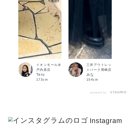
イオンモール水
三井アウトレッ
戸内原店
トパーク岡崎店
Teru
みな
173cm
154cm
powered by
Instagram