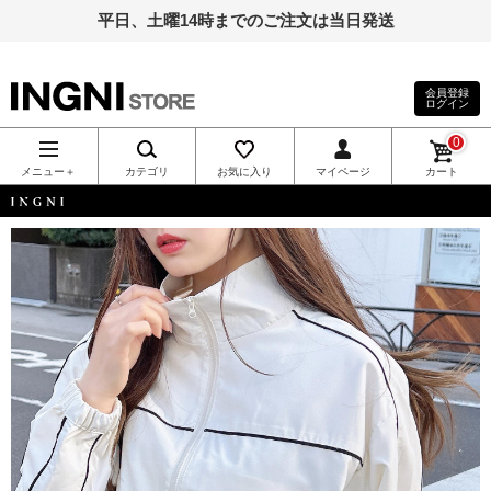
平日、土曜14時までのご注文は当日発送
会員登録
ログイン
INGNI（イン
0
グ）公式通
メニュー＋
カテゴリ
お気に入り
マイページ
カート
販｜INGNI
INGNI
STORE