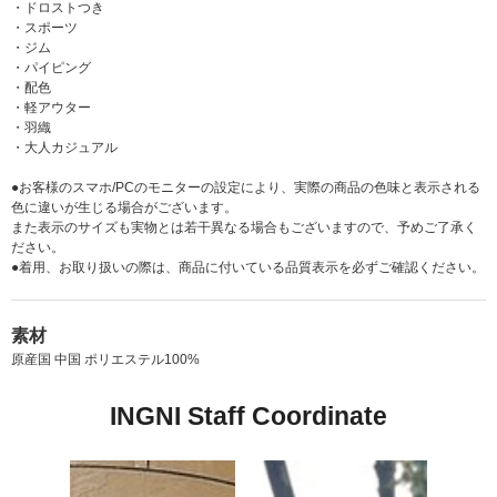
・ドロストつき
・スポーツ
・ジム
・パイピング
・配色
・軽アウター
・羽織
・大人カジュアル
●お客様のスマホ/PCのモニターの設定により、実際の商品の色味と表示される
色に違いが生じる場合がございます。
また表示のサイズも実物とは若干異なる場合もございますので、予めご了承く
ださい。
●着用、お取り扱いの際は、商品に付いている品質表示を必ずご確認ください。
素材
原産国 中国 ポリエステル100%
INGNI Staff Coordinate