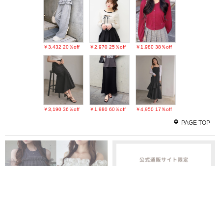
￥3,432
20％off
￥2,970
25％off
￥1,980
38％off
￥3,190
36％off
￥1,980
60％off
￥4,950
17％off
PAGE TOP