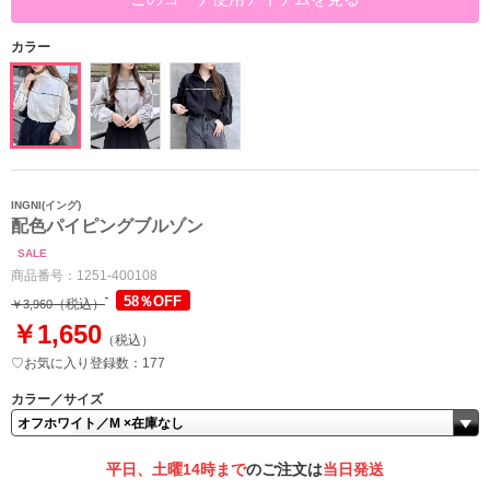
カラー
INGNI(イング)
配色パイピングブルゾン
SALE
商品番号：
1251-400108
58％OFF
（税込）
￥3,960
￥1,650
（税込）
♡お気に入り登録数：177
カラー／サイズ
平日、土曜14時まで
のご注文は
当日発送