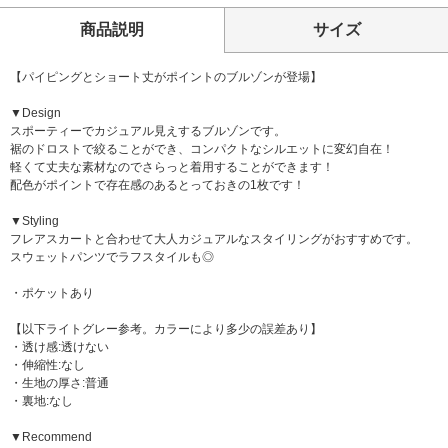
商品説明
サイズ
【パイピングとショート丈がポイントのブルゾンが登場】
▼Design
スポーティーでカジュアル見えするブルゾンです。
裾のドロストで絞ることができ、コンパクトなシルエットに変幻自在！
軽くて丈夫な素材なのでさらっと着用することができます！
配色がポイントで存在感のあるとっておきの1枚です！
▼Styling
フレアスカートと合わせて大人カジュアルなスタイリングがおすすめです。
スウェットパンツでラフスタイルも◎
・ポケットあり
【以下ライトグレー参考。カラーにより多少の誤差あり】
・透け感:透けない
・伸縮性:なし
・生地の厚さ:普通
・裏地:なし
▼Recommend