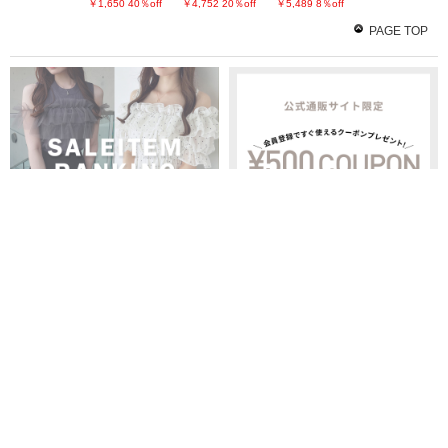
￥1,650
40％off
￥4,752
20％off
￥5,489
8％off
PAGE TOP