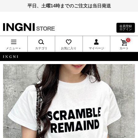
平日、土曜14時までのご注文は当日発送
会員登録
ログイン
INGNI（イン
0
グ）公式通
メニュー＋
カテゴリ
お気に入り
マイページ
カート
販｜INGNI
INGNI
STORE