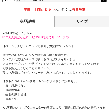
平日、土曜14時まで
のご注文は
当日発送
商品説明
サイズ
★WEB限定アイテム★
昨年大人気だったロゴTがWEB限定でリバイバル♡
【ベーシックなシルエットで着回し力抜群のTシャツ】
伸縮性のあるやわらかな生地で着心地も快適です。
シンプルな無地のベースに映えるロゴがスタイリッシュ。
フロッキープリントや箔プリントなどのバリエーションも揃っているので
何枚も揃えたくなること間違いナシ。
程よい身幅はブルゾンやカーディガンなどのインにもおすすめです。
【以下クロ/シルバー参考。カラーにより多少の誤差あり】
・透け感:透けない
・伸縮性:あり
・生地の厚さ:普通
・裏地:なし
●お客様のスマホ/PCのモニターの設定により、実際の商品の色味と表示される