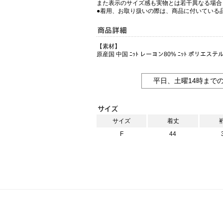
また表示のサイズ感も実物とは若干異なる場合
●着用、お取り扱いの際は、商品に付いている
【素材】
原産国 中国 ﾆｯﾄ レーヨン80% ﾆｯﾄ ポリエステ
平日、土曜14時まで
サイズ
着丈
F
44