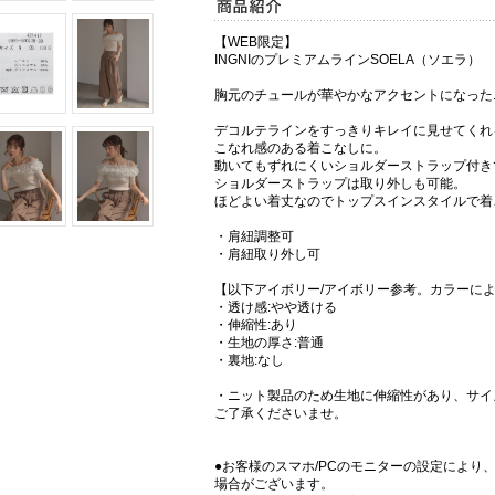
【WEB限定】
INGNIのプレミアムラインSOELA（ソエラ）
胸元のチュールが華やかなアクセントになった
デコルテラインをすっきりキレイに見せてくれ
こなれ感のある着こなしに。
動いてもずれにくいショルダーストラップ付き
ショルダーストラップは取り外しも可能。
ほどよい着丈なのでトップスインスタイルで着
・肩紐調整可
・肩紐取り外し可
【以下アイボリー/アイボリー参考。カラーに
・透け感:やや透ける
・伸縮性:あり
・生地の厚さ:普通
・裏地:なし
・ニット製品のため生地に伸縮性があり、サイ
ご了承くださいませ。
●お客様のスマホ/PCのモニターの設定により
場合がございます。