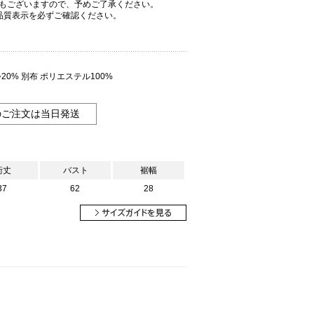
もございますので、予めご了承ください。
品質表示を必ずご確認ください。
ル20% 別布 ポリエステル100%
のご注文は当日発送
裄丈
バスト
裾幅
37
62
28