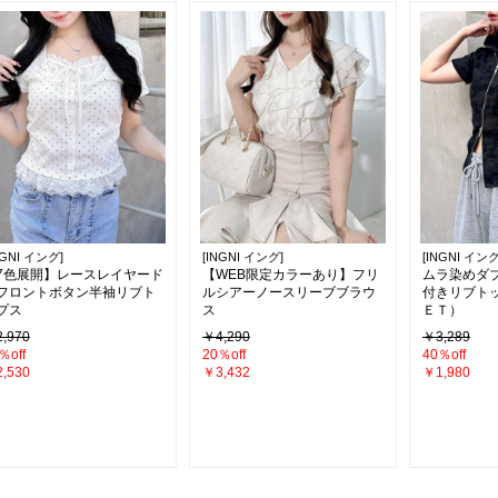
NGNI イング]
[INGNI イング]
[INGNI イング
7色展開】レースレイヤード
【WEB限定カラーあり】フリ
ムラ染めダ
フロントボタン半袖リブト
ルシアーノースリーブブラウ
付きリブト
プス
ス
ＥＴ）
,970
￥4,290
￥3,289
％off
20％off
40％off
,530
￥3,432
￥1,980