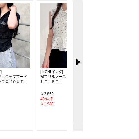
]
[INGNI イング]
[INGNI イング]
ブルジップフード
裾フリルノースリシャツ（Ｏ
【新色追加】シアーテ
ップス（ＯＵＴＬ
ＵＴＬＥＴ）
ドスカート
￥3,850
￥4,290
49％off
26％off
￥1,980
￥3,190