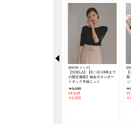
[INGNI イング]
[INGNI イング]
[I
～
【新色追加】2Wayリボンアソ
【SOELA】【8／10 24時まで
【
ア
ート肩あきフリルブラウス
の限定価格】袖金ボタンボー
風
トネック半袖ニット
ッ
￥3,289
￥3,190
￥2
24％off
15
￥2,420
￥2