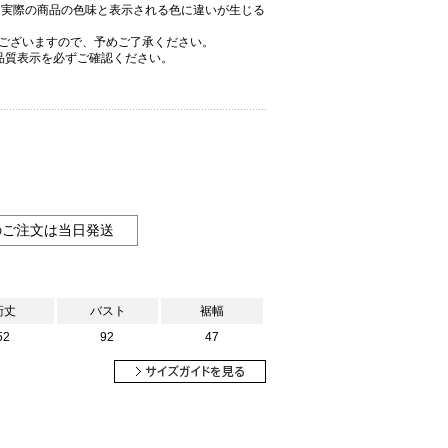
、実際の商品の色味と表示される色に違いが生じる
ございますので、予めご了承ください。
品質表示を必ずご確認ください。
のご注文は当日発送
裄丈
バスト
裾幅
52
92
47