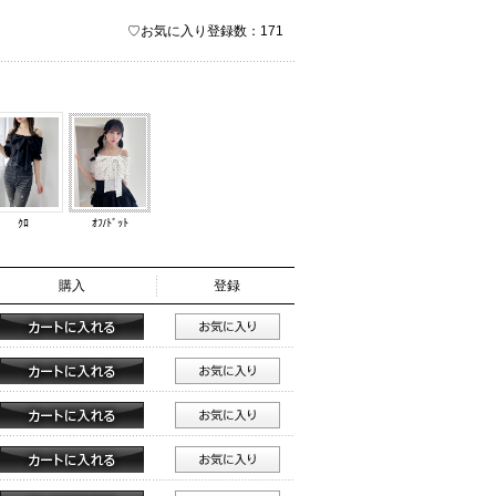
♡お気に入り登録数：171
ｸﾛ
ｵﾌ/ﾄﾞｯﾄ
購入
登録