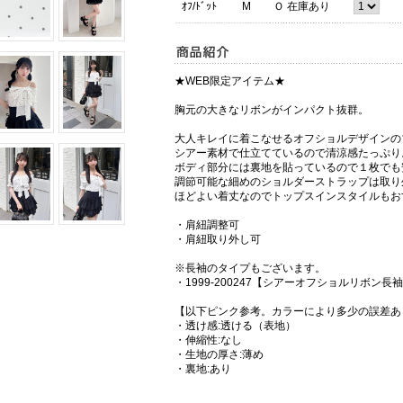
ｵﾌ/ﾄﾞｯﾄ
M
Ｏ 在庫あり
★WEB限定アイテム★
胸元の大きなリボンがインパクト抜群。
大人キレイに着こなせるオフショルデザインの
シアー素材で仕立てているので清涼感たっぷり
ボディ部分には裏地を貼っているので１枚でも
調節可能な細めのショルダーストラップは取り
ほどよい着丈なのでトップスインスタイルもお
・肩紐調整可
・肩紐取り外し可
※長袖のタイプもございます。
・1999-200247【シアーオフショルリボン
【以下ピンク参考。カラーにより多少の誤差あ
・透け感:透ける（表地）
・伸縮性:なし
・生地の厚さ:薄め
・裏地:あり