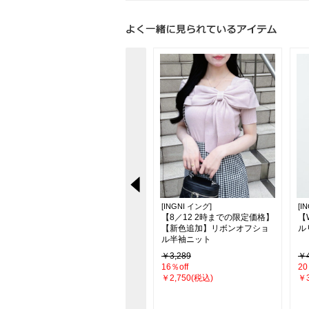
[INGNI イング]
[INGNI イング]
[I
【新色追加】シアーティアー
【8／12 2時までの限定価格】
【
ドスカート
【新色追加】リボンオフショ
ル
ル半袖ニット
￥4,290
￥3,289
￥4
26％off
16％off
20
￥3,190(税込)
￥2,750(税込)
￥3