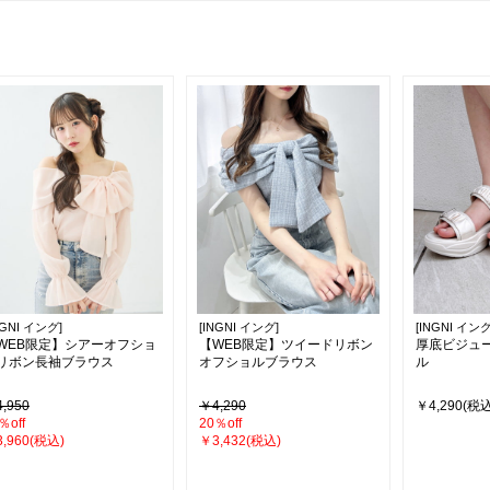
NGNI イング]
[INGNI イング]
[INGNI イング
WEB限定】シアーオフショ
【WEB限定】ツイードリボン
厚底ビジュ
リボン長袖ブラウス
オフショルブラウス
ル
,950
￥4,290
￥4,290(税込
％off
20％off
,960(税込)
￥3,432(税込)