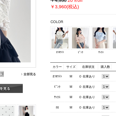
￥4,950
20％off
￥3,960(税込)
ｵﾌﾎﾜｲﾄ
ﾋﾟﾝｸ
ｻｯｸｽ
カラー
サイズ
在庫状況
購入数
ｵﾌﾎﾜｲﾄ
M
Ｏ 在庫あり
ﾋﾟﾝｸ
M
Ｏ 在庫あり
ｻｯｸｽ
M
Ｏ 在庫あり
ｸﾛ
M
Ｏ 在庫あり