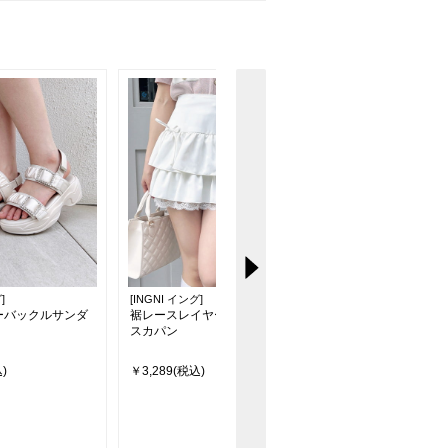
]
[INGNI イング]
[INGNI イング]
ーバックルサンダ
裾レースレイヤーフリルミニ
【WEB限定サイズあり
スカパン
Lサイズ】サイドリボ
デニムパンツ
)
￥3,289(税込)
￥4,950(税込)