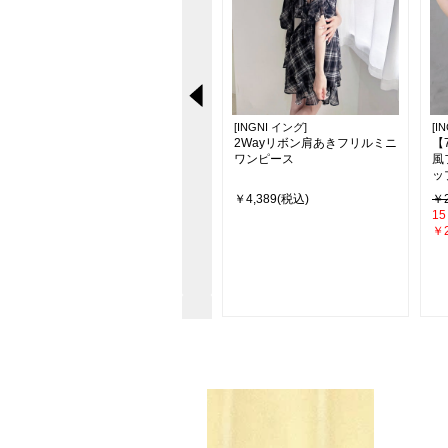
[INGNI イング]
[INGNI イング]
[I
【新色追加】シアーティアー
2Wayリボン肩あきフリルミニ
【
ドスカート
ワンピース
風
ッ
￥4,290
￥4,389(税込)
￥2
26％off
15
￥3,190(税込)
￥2