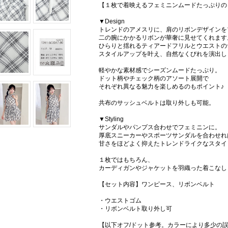
【１枚で着映えるフェミニンムードたっぷりの
▼Design
トレンドのアメスリに、肩のリボンデザインを
二の腕にかかるリボンが華奢に見せてくれます
ひらりと揺れるティアードフリルとウエストの
スタイルアップを叶え、自然なくびれを演出し
軽やかな素材感でシーズンムードたっぷり。
ドット柄やチェック柄のアソート展開で
それぞれ異なる魅力を楽しめるのもポイント♪
共布のサッシュベルトは取り外しも可能。
▼Styling
サンダルやパンプス合わせでフェミニンに。
厚底スニーカーやスポーツサンダルを合わせれ
甘さをほどよく抑えたトレンドライクなスタイ
１枚ではもちろん、
カーディガンやジャケットを羽織った着こなし
【セット内容】ワンピース、リボンベルト
・ウエストゴム
・リボンベルト取り外し可
【以下オフ/ドット参考。カラーにより多少の