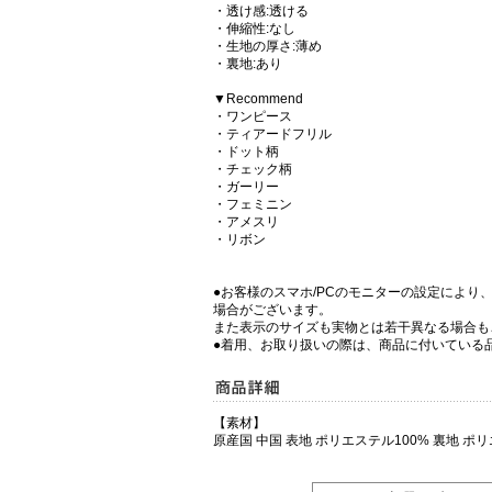
・透け感:透ける
・伸縮性:なし
・生地の厚さ:薄め
・裏地:あり
▼Recommend
・ワンピース
・ティアードフリル
・ドット柄
・チェック柄
・ガーリー
・フェミニン
・アメスリ
・リボン
●お客様のスマホ/PCのモニターの設定により
場合がございます。
また表示のサイズも実物とは若干異なる場合も
●着用、お取り扱いの際は、商品に付いている
【素材】
原産国 中国 表地 ポリエステル100% 裏地 ポリ