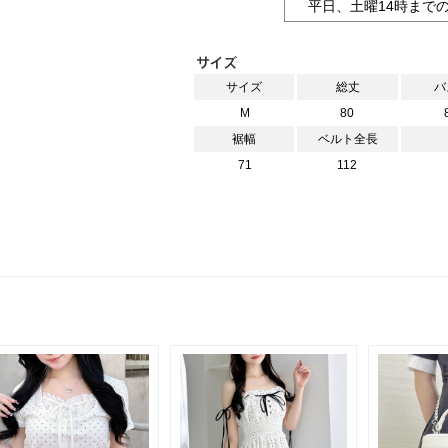
平日、土曜14時まで
サイズ
総丈
バ
M
80
裾幅
ベルト全長
71
112