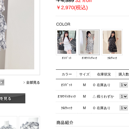
￥4,389
32％off
￥2,970(税込)
ｵﾌ/ﾄﾞｯﾄ
ｵﾌﾎﾜｲﾄ/ﾁｪｯｸ
ｸﾛ/ﾁｪｯｸ
カラー
サイズ
在庫状況
購入数
ｵﾌ/ﾄﾞｯﾄ
M
Ｏ 在庫あり
ｵﾌﾎﾜｲﾄ/ﾁｪｯｸ
M
△ 残りわずか
ｸﾛ/ﾁｪｯｸ
M
Ｏ 在庫あり