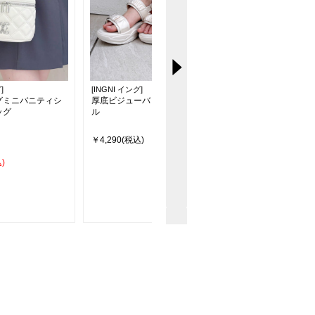
]
[INGNI イング]
[INGNI イング]
グミニバニティシ
厚底ビジューバックルサンダ
厚底フラワーサンダル
ッグ
ル
￥4,290(税込)
￥5,390
20％off
)
￥4,290(税込)