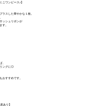
ミニワンピース♪】
プラスした華やかな１枚。
。
サッシュリボンが
ます。
ば、
リングに◎
もおすすめです。
誤差あり】