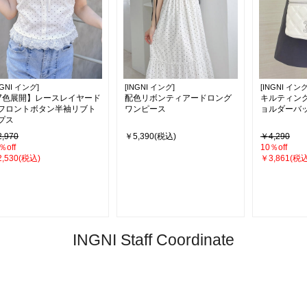
NGNI イング]
[INGNI イング]
[INGNI イング
7色展開】レースレイヤード
配色リボンティアードロング
キルティン
フロントボタン半袖リブト
ワンピース
ョルダーバ
プス
,970
￥5,390(税込)
￥4,290
％off
10％off
,530(税込)
￥3,861(税込
INGNI Staff Coordinate